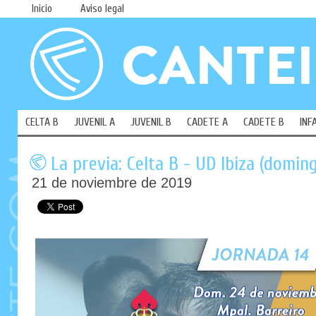
Inicio
Aviso legal
CELTA B
JUVENIL A
JUVENIL B
CADETE A
CADETE B
INF
La previa: Celta B - UD Ibiza (doming
21 de noviembre de 2019