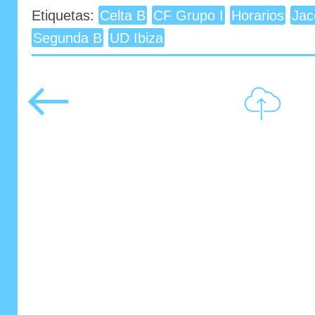
Etiquetas:
Celta B
CF Grupo I
Horarios
Jac
Segunda B
UD Ibiza