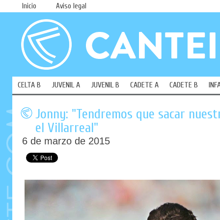
Inicio
Aviso legal
CELTA B
JUVENIL A
JUVENIL B
CADETE A
CADETE B
INF
Jonny: "Tendremos que sacar nuest
el Villarreal"
6 de marzo de 2015