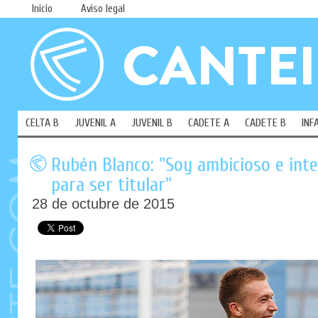
Inicio
Aviso legal
CELTA B
JUVENIL A
JUVENIL B
CADETE A
CADETE B
INF
Rubén Blanco: "Soy ambicioso e int
para ser titular"
28 de octubre de 2015