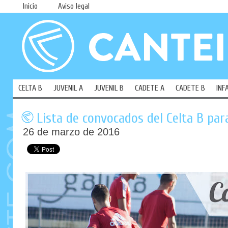
Inicio
Aviso legal
CELTA B
JUVENIL A
JUVENIL B
CADETE A
CADETE B
INF
Lista de convocados del Celta B para
26 de marzo de 2016