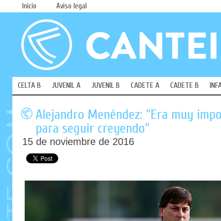
Inicio
Aviso legal
CELTA B
JUVENIL A
JUVENIL B
CADETE A
CADETE B
INF
Alejandro Menéndez: "Era muy impo
para seguir creyendo"
15 de noviembre de 2016