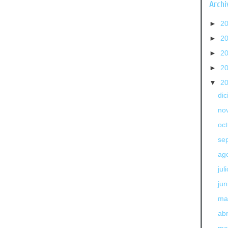
Archi
►
2
►
2
►
2
►
2
▼
2
di
no
oc
se
ag
jul
jun
ma
abr