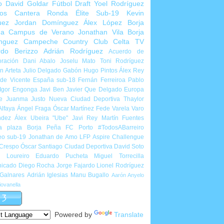
o
David Goldar
Fútbol Draft
Yoel Rodríguez
ios Cantera
Ronda Élite Sub-19
Kevin
uez
Jordan Domínguez
Álex López
Borja
ña
Campus de Verano
Jonathan Vila
Borja
nguez
Campeche Country Club
Celta TV
rdo Berizzo
Adrián Rodríguez
Acuerdo de
ración
Dani Abalo
Joselu Mato
Toni Rodríguez
 Arteta
Julio Delgado
Gabón
Hugo Pintos
Álex Rey
de Vicente
España sub-18
Fernán Ferreiroa
Pablo
Igor Engonga
Javi Ben
Javier Que Delgado
Europa
e
Juanma Justo
Nueva Ciudad Deportiva
Thaylor
Alfaya
Ángel Fraga
Óscar Martínez
Fede Varela
Varo
ndez
Álex Ubeira "Ube"
Javi Rey
Martín Fuentes
a plaza
Borja Peña
FC Porto
#TodosABarreiro
eo sub-19
Jonathan de Amo
LFP Aspire Challengue
 Crespo
Óscar Santiago
Ciudad Deportiva
David Soto
l Loureiro
Eduardo Pucheta
Miguel Torrecilla
icado
Diego Rocha
Jorge Fajardo
Lionel Rodríguez
 Galnares
Adrián Iglesias
Manu Bugallo
Aarón Anyelo
ovanella
Powered by
Translate