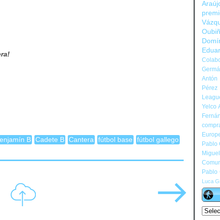
Araúj
prem
Vázq
Oubi
Domí
Edua
ra!
Colabo
Germán
Antón 
Pérez
Leagu
Yelco 
Ferná
compr
Europ
enjamín B
Cadete B
Cantera
fútbol base
fútbol gallego
Pablo
Migue
Comun
Pablo
Luca Gi