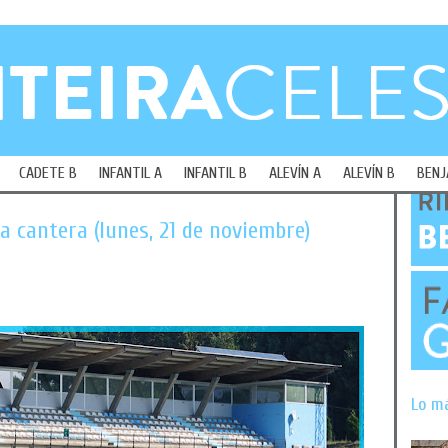
CADETE B
INFANTIL A
INFANTIL B
ALEVÍN A
ALEVÍN B
BENJ
 cantera (lunes, 21 de noviembre)
Lo m