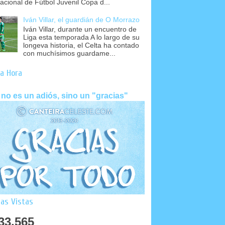
nacional de Fútbol Juvenil Copa d...
Iván Villar, el guardián de O Morrazo
Iván Villar, durante un encuentro de
Liga esta temporada A lo largo de su
longeva historia, el Celta ha contado
con muchísimos guardame...
a Hora
 no es un adiós, sino un "gracias"
as Vistas
33,565