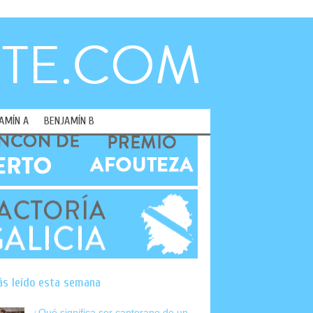
AMÍN A
BENJAMÍN B
ás leído esta semana
¿Qué significa ser canterano de un