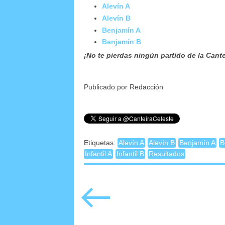
Alevín A
Alevín B
Benjamín A
Benjamín B
¡No te pierdas ningún partido de la Cante
Publicado por Redacción
Etiquetas:
Alevín A
Alevín B
Benjamín A
B
Infantil A
Infantil B
Resultados