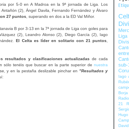
toria por 5-0 en A Madroa en la 9ª jornada de Liga. Los
Etiq
s Antañón (2), Ángel Davila, Fernando Fernández y Álvaro
Ce
con 27 puntos
, superando en dos a la ED Val Miñor.
Di
tanavia B por 3-13 en la 7ª jornada de Liga con goles para
Merc
Vázquez (2), Leandro Alonso (2), Diego García (2), Iago
Liga
rnández.
El Celta es líder en solitario con 21 puntos
,
Divi
Can
entre
s resultados y clasificaciones actualizadas
de cada
Cant
sub-
an sólo tenéis que buscar en la parte superior de
nuestra
Coru
se, y en la pestaña deslizable pinchar en
"Resultados y
Iago 
í:
Rubé
camp
Borja
Radi
21
R
Sergi
Hugo
Camp
David