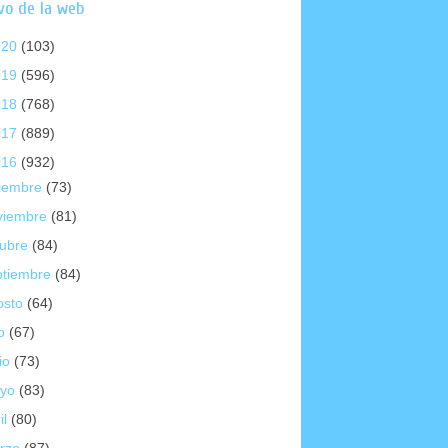
vo de la web
020
(103)
019
(596)
018
(768)
017
(889)
016
(932)
ciembre
(73)
viembre
(81)
tubre
(84)
ptiembre
(84)
osto
(64)
io
(67)
io
(73)
yo
(83)
il
(80)