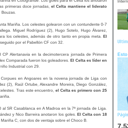
riña en Cotogrande. Los goles para el Celta los anotaron
Inter
las primeras doce jornadas,
el Celta mantiene el liderato
e Bouzas.
nta Mariña. Los celestes golearon con un contundente 0-7
allega. Miguel Rodríguez (2), Hugo Sotelo, Hugo Álvarez,
ra los celestes, además de otro tanto en propia meta.
El
Últim
 seguido por el Pabellón CF con 32.
Esto
 CP Alertanavia en la decimotercera jornada de Primera
lex Comparada fueron los goleadores.
El Celta es líder en
riño Industrial con 29.
o Corpues en Angoares en la novena jornada de Liga con
ez (2), Raúl Ortube, Alexandre Moreira, Diego González,
celestes. Tras este encuentro,
el Celta es primero con 25
ariña.
 al SR Casablanca en A Madroa en la 7ª jornada de Liga.
Págin
nández y Nico Barreira anotaron los goles.
El Celta con 18
 Mariña C, con dos de ventaja sobre el Choco B.
7,5