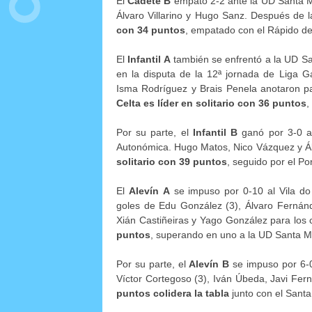
El
Cadete B
empató 2-2 ante la UD Santa Ma
Álvaro Villarino y Hugo Sanz. Después de 
con 34 puntos
, empatado con el Rápido d
El
Infantil A
también se enfrentó a la UD Sa
en la disputa de la 12ª jornada de Liga G
Isma Rodríguez y Brais Penela anotaron pa
Celta es líder en solitario con 36 puntos
,
Por su parte, el
Infantil B
ganó por 3-0 al
Autonómica. Hugo Matos, Nico Vázquez y Á
solitario con 39 puntos
, seguido por el Por
El
Alevín A
se impuso por 0-10 al Vila d
goles de Edu González (3), Álvaro Fernánd
Xián Castiñeiras y Yago González para los 
puntos
, superando en uno a la UD Santa M
Por su parte, el
Alevín B
se impuso por 6-0
Víctor Cortegoso (3), Iván Úbeda, Javi Fer
puntos colidera la tabla
junto con el Santa