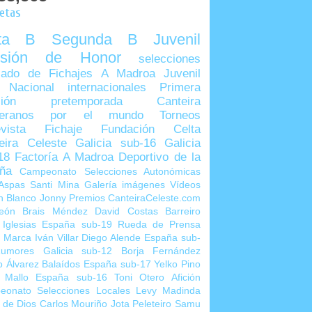
uetas
lta B
Segunda B
Juvenil
visión de Honor
selecciones
ado de Fichajes
A Madroa
Juvenil
 Nacional
internacionales
Primera
sión
pretemporada
Canteira
teranos por el mundo
Torneos
vista
Fichaje
Fundación Celta
eira Celeste
Galicia sub-16
Galicia
18
Factoría A Madroa
Deportivo de la
ña
Campeonato Selecciones Autonómicas
Aspas
Santi Mina
Galería imágenes
Vídeos
n Blanco
Jonny
Premios CanteiraCeleste.com
eón
Brais Méndez
David Costas
Barreiro
 Iglesias
España sub-19
Rueda de Prensa
o Marca
Iván Villar
Diego Alende
España sub-
umores
Galicia sub-12
Borja Fernández
o Álvarez
Balaídos
España sub-17
Yelko Pino
 Mallo
España sub-16
Toni Otero
Afición
eonato Selecciones Locales
Levy Madinda
 de Dios
Carlos Mouriño
Jota Peleteiro
Samu