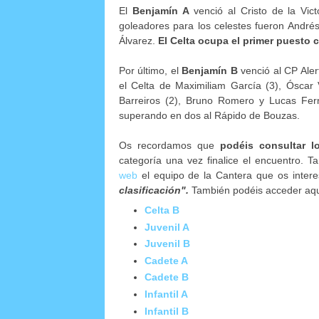
El
Benjamín A
venció al Cristo de la Vic
goleadores para los celestes fueron André
Álvarez.
El Celta ocupa el primer puesto 
Por último, el
Benjamín B
venció al CP Aler
el Celta de Maximiliam García (3), Óscar 
Barreiros (2), Bruno Romero y Lucas Fe
superando en dos al Rápido de Bouzas.
Os recordamos que
podéis consultar lo
categoría una vez finalice el encuentro. T
web
el equipo de la Cantera que os intere
clasificación".
También podéis acceder aqu
Celta B
Juvenil A
Juvenil B
Cadete A
Cadete B
Infantil A
Infantil B