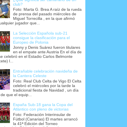
club?
Foto: Marta G. Brea A raíz de la rueda
de prensa del pasado miércoles de
Miguel Torrecilla , en la que afirmó
ualquier jugador que...
La Selección Española sub-21
consigue la clasificación para el
Europeo de Polonia
Jonny y Denis Suárez fueron titulares
en el empate ante Austria En el día de
se celebró en el Estadio Carlos Belmonte
ete) l...
Entrañable celebración navideña de
la Cantera Celeste
Foto: Real Club Celta de Vigo El Celta
celebró el miércoles por la tarde la
tradicional fiesta de Navidad , un día
 de que el equip...
España Sub-18 gana la Copa del
Atlántico con pleno de victorias
Foto: Federación Interinsular de
Fútbol (Canarias) El martes arrancó
la 41ª Edición del Torneo