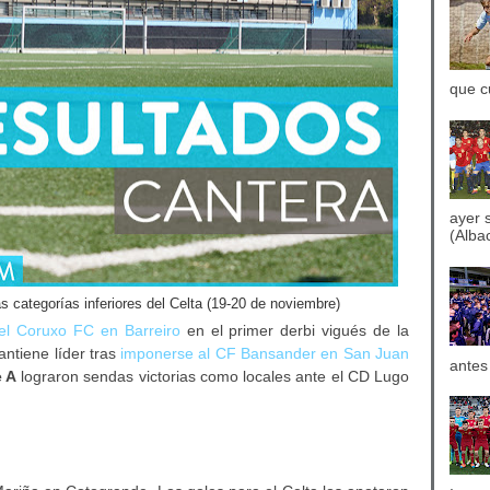
que c
ayer 
(Albac
 categorías inferiores del Celta (19-20 de noviembre)
el Coruxo FC en Barreiro
en el primer derbi vigués de la
ntiene líder tras
imponerse al CF Bansander en San Juan
antes
 A
lograron sendas victorias como locales ante el CD Lugo