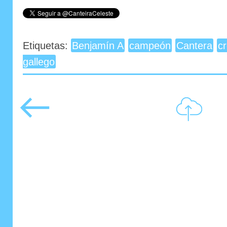
Etiquetas:
Benjamín A
campeón
Cantera
c
gallego