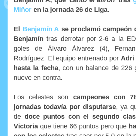
Miñor
en la jornada 26 de Liga
.
El
Benjamín A
se proclamó campeón d
Benjamín
tras derrotar por 2-6 a la E
goles de Álvaro Álvarez (4), Ferna
Rodríguez.
El equipo entrenado por
Adri
hasta la fecha
, con un balance de 226 
nueve en contra.
Los celestes son
campeones con 78
jornadas todavía por disputarse
, ya q
de
doce puntos con el segundo clasi
Victoria
que tiene 66 puntos pero que
ha
con los celestes
tras caer por 5-0 en la 