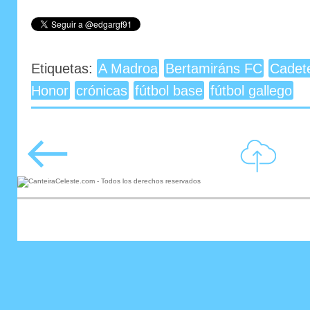
Etiquetas:
A Madroa
Bertamiráns FC
Cadet
Honor
crónicas
fútbol base
fútbol gallego