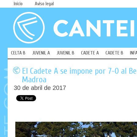
Inicio
Aviso legal
CELTA B
JUVENIL A
JUVENIL B
CADETE A
CADETE B
INF
El Cadete A se impone por 7-0 al B
Madroa
30 de abril de 2017