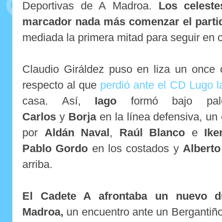
Deportivas de A Madroa.
Los celeste
marcador nada más comenzar el part
mediada la primera mitad para seguir en 
Claudio Giráldez puso en liza un once
respecto al que
perdió ante el CD Lugo la
casa. Así,
Iago
formó bajo pa
Carlos
y
Borja
en la línea defensiva, un
por
Aldán Naval
,
Raúl Blanco
e
Ike
Pablo
Gordo
en los costados y
Alberto
arriba.
El Cadete A afrontaba un nuevo 
Madroa,
un encuentro ante un Bergantiño