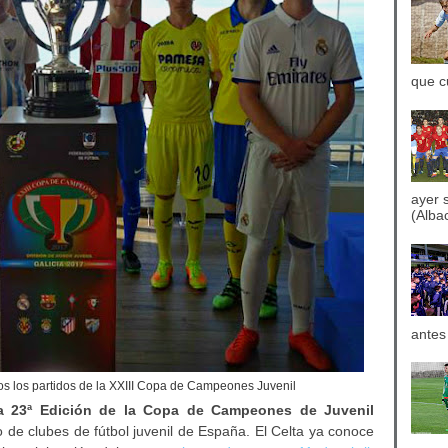
que c
ayer 
(Albac
antes
os los partidos de la XXIII Copa de Campeones Juvenil
a 23ª Edición de la Copa de Campeones de Juvenil
o de clubes de fútbol juvenil de España. El Celta ya conoce