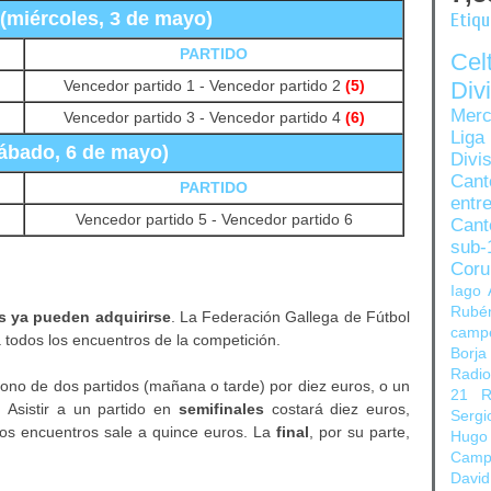
 (miércoles, 3 de mayo)
Etiq
PARTIDO
Ce
Vencedor partido 1 - Vencedor partido 2
(5)
Di
Merc
Vencedor partido 3 - Vencedor partido 4
(6)
Liga
sábado, 6 de mayo)
Divi
Can
PARTIDO
entre
Vencedor partido 5 - Vencedor partido 6
Cant
sub-
Coru
Iago 
Rubé
s ya pueden adquirirse
. La Federación Gallega de Fútbol
camp
a todos los encuentros de la competición.
Borja
Radi
no de dos partidos (mañana o tarde) por diez euros, o un
21
R
 Asistir a un partido en
semifinales
costará diez euros,
Sergi
dos encuentros sale a quince euros. La
final
, por su parte,
Hugo
Camp
David