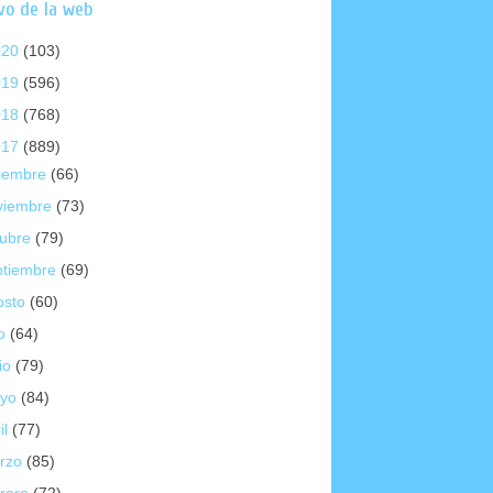
vo de la web
020
(103)
019
(596)
018
(768)
017
(889)
ciembre
(66)
viembre
(73)
tubre
(79)
ptiembre
(69)
osto
(60)
io
(64)
io
(79)
yo
(84)
il
(77)
rzo
(85)