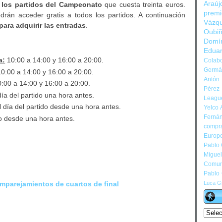
Araúj
 los partidos del Campeonato
que cuesta treinta euros.
prem
án acceder gratis a todos los partidos. A continuación
Vázq
para adquirir las entradas
.
Oubi
Domí
Edua
a:
10:00 a 14:00 y 16:00 a 20:00.
Colabo
Germán
0:00 a 14:00 y 16:00 a 20:00.
Antón 
:00 a 14:00 y 16:00 a 20:00.
Pérez
día del partido una hora antes.
Leagu
 día del partido desde una hora antes.
Yelco 
Ferná
do desde una hora antes.
compr
Europ
Pablo
Migue
Comun
Pablo
Luca Gi
mparejamientos de cuartos de final