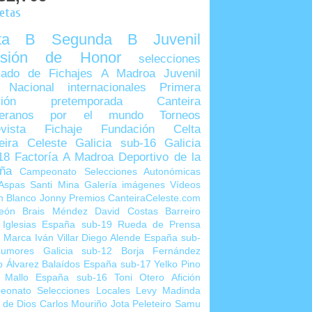
uetas
lta B
Segunda B
Juvenil
visión de Honor
selecciones
ado de Fichajes
A Madroa
Juvenil
 Nacional
internacionales
Primera
sión
pretemporada
Canteira
teranos por el mundo
Torneos
vista
Fichaje
Fundación Celta
eira Celeste
Galicia sub-16
Galicia
18
Factoría A Madroa
Deportivo de la
ña
Campeonato Selecciones Autonómicas
Aspas
Santi Mina
Galería imágenes
Vídeos
n Blanco
Jonny
Premios CanteiraCeleste.com
eón
Brais Méndez
David Costas
Barreiro
 Iglesias
España sub-19
Rueda de Prensa
o Marca
Iván Villar
Diego Alende
España sub-
umores
Galicia sub-12
Borja Fernández
o Álvarez
Balaídos
España sub-17
Yelko Pino
 Mallo
España sub-16
Toni Otero
Afición
eonato Selecciones Locales
Levy Madinda
 de Dios
Carlos Mouriño
Jota Peleteiro
Samu