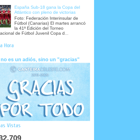
España Sub-18 gana la Copa del
Atlántico con pleno de victorias
Foto: Federación Interinsular de
Fútbol (Canarias) El martes arrancó
la 41ª Edición del Torneo
nacional de Fútbol Juvenil Copa d...
a Hora
 no es un adiós, sino un "gracias"
as Vistas
32,709