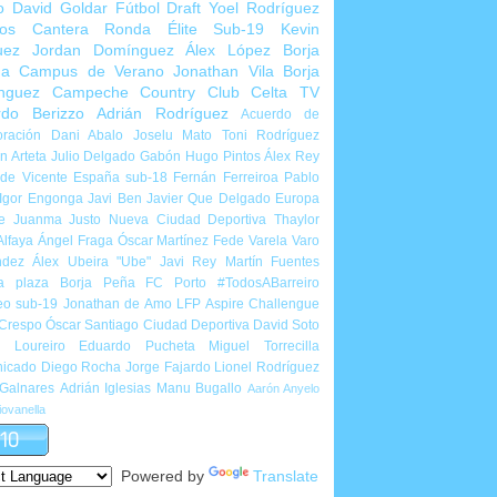
o
David Goldar
Fútbol Draft
Yoel Rodríguez
ios Cantera
Ronda Élite Sub-19
Kevin
uez
Jordan Domínguez
Álex López
Borja
ña
Campus de Verano
Jonathan Vila
Borja
nguez
Campeche Country Club
Celta TV
rdo Berizzo
Adrián Rodríguez
Acuerdo de
ración
Dani Abalo
Joselu Mato
Toni Rodríguez
 Arteta
Julio Delgado
Gabón
Hugo Pintos
Álex Rey
de Vicente
España sub-18
Fernán Ferreiroa
Pablo
Igor Engonga
Javi Ben
Javier Que Delgado
Europa
e
Juanma Justo
Nueva Ciudad Deportiva
Thaylor
Alfaya
Ángel Fraga
Óscar Martínez
Fede Varela
Varo
ndez
Álex Ubeira "Ube"
Javi Rey
Martín Fuentes
a plaza
Borja Peña
FC Porto
#TodosABarreiro
eo sub-19
Jonathan de Amo
LFP Aspire Challengue
 Crespo
Óscar Santiago
Ciudad Deportiva
David Soto
l Loureiro
Eduardo Pucheta
Miguel Torrecilla
icado
Diego Rocha
Jorge Fajardo
Lionel Rodríguez
 Galnares
Adrián Iglesias
Manu Bugallo
Aarón Anyelo
ovanella
Powered by
Translate