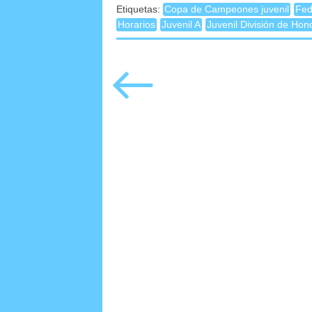
Etiquetas:
Copa de Campeones juvenil
Fed
Horarios
Juvenil A
Juvenil División de Hon