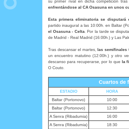
su primer rival en dicha competición tras
enfrentándose al CA Osasuna en unos cu
Esta primera eliminatoria se disputará
partido inaugural a las 10:00h. en Baltar (P
el Osasuna - Celta
. Por la tarde se disput
de Madrid - Real Madrid (16:00h.) y Las Palm
Tras descansar el martes,
las semifinales
un encuentro matutino (12:00h.) y otro ves
descanso para recuperarse, por lo que
la 
O Couto.
Cuartos de f
ESTADIO
HORA
Baltar (Portonovo)
10:00
Baltar (Portonovo)
12:30
A Senra (Ribadumia)
16:00
A Senra (Ribadumia)
18:30