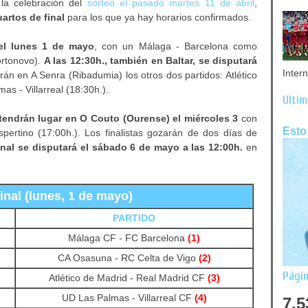
 la celebración del
sorteo el pasado martes 11 de abril
,
artos de final
para los que ya hay horarios confirmados.
 el lunes 1 de mayo
, con un Málaga - Barcelona como
ortonovo).
A las 12:30h., también en Baltar, se disputará
Inter
arán en A Senra (Ribadumia) los otros dos partidos: Atlético
as - Villarreal (18:30h.).
Últim
 tendrán lugar en O Couto (Ourense) el miércoles 3
con
Esto
pertino (17:00h.). Los finalistas gozarán de dos días de
final se disputará el sábado 6 de mayo a las 12:00h.
en
inal (lunes, 1 de mayo)
PARTIDO
Málaga CF - FC Barcelona
(1)
CA Osasuna - RC Celta de Vigo
(2)
Págin
Atlético de Madrid - Real Madrid CF
(3)
UD Las Palmas - Villarreal CF
(4)
7,5