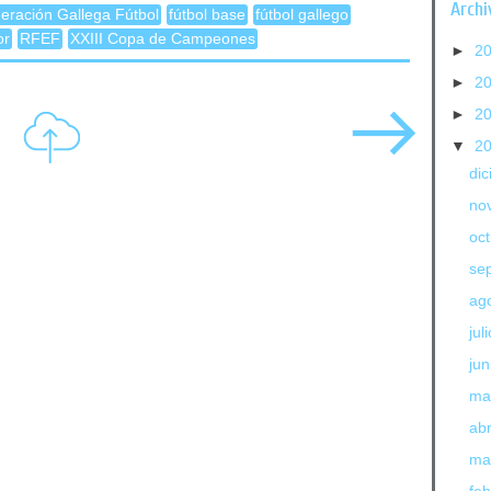
Archi
eración Gallega Fútbol
fútbol base
fútbol gallego
or
RFEF
XXIII Copa de Campeones
►
2
►
2
►
2
▼
2
di
no
oc
se
ag
jul
jun
ma
abr
ma