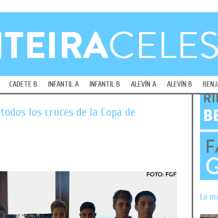
CADETE B
INFANTIL A
INFANTIL B
ALEVÍN A
ALEVÍN B
BENJ
todos los cruces de la Copa de
Lo m