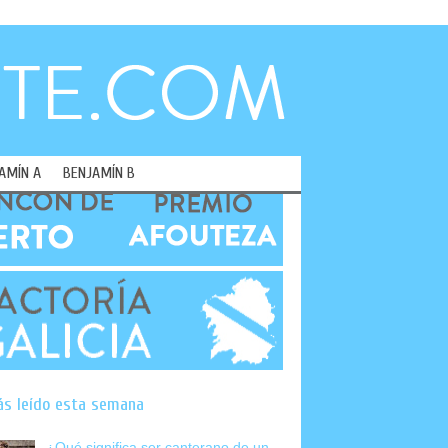
AMÍN A
BENJAMÍN B
ás leído esta semana
¿Qué significa ser canterano de un