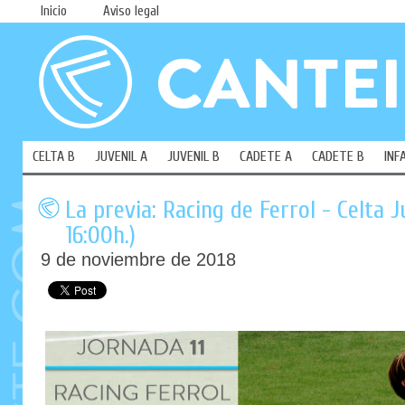
Inicio
Aviso legal
CELTA B
JUVENIL A
JUVENIL B
CADETE A
CADETE B
INF
La previa: Racing de Ferrol - Celta J
16:00h.)
9 de noviembre de 2018