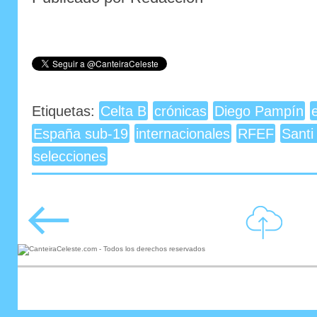
Etiquetas:
Celta B
crónicas
Diego Pampín
España sub-19
internacionales
RFEF
Santi
selecciones