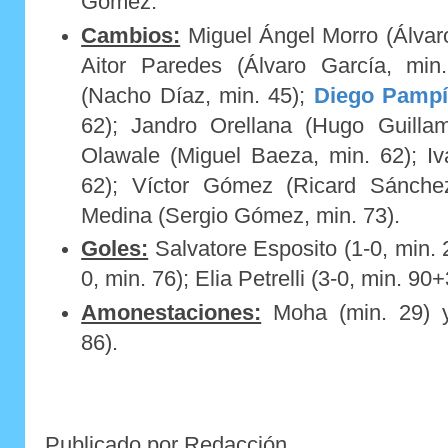
Gómez.
Cambios:
Miguel Ángel Morro (Álvaro
Aitor Paredes (Álvaro García, min
(Nacho Díaz, min. 45);
Diego Pamp
62); Jandro Orellana (Hugo Guilla
Olawale (Miguel Baeza, min. 62); I
62); Víctor Gómez (Ricard Sánchez
Medina (Sergio Gómez, min. 73).
Goles:
Salvatore Esposito (1-0, min. 
0, min. 76); Elia Petrelli (3-0, min. 90+
Amonestaciones:
Moha (min. 29) y
86).
Publicado por Redacción