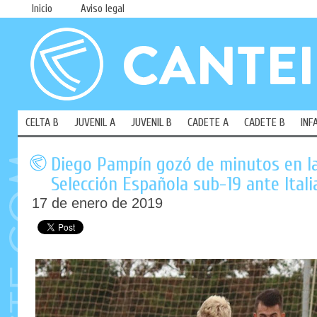
Inicio
Aviso legal
CELTA B
JUVENIL A
JUVENIL B
CADETE A
CADETE B
INF
Diego Pampín gozó de minutos en la
Selección Española sub-19 ante Itali
17 de enero de 2019