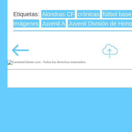
Etiquetas:
Alondras CF
crónicas
fútbol base
imágenes
Juvenil A
Juvenil División de Hono