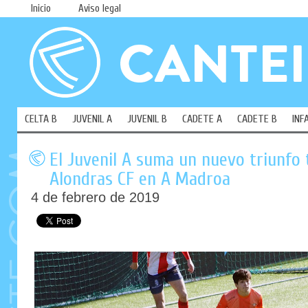
Inicio
Aviso legal
CELTA B
JUVENIL A
JUVENIL B
CADETE A
CADETE B
INF
El Juvenil A suma un nuevo triunfo 
Alondras CF en A Madroa
4 de febrero de 2019