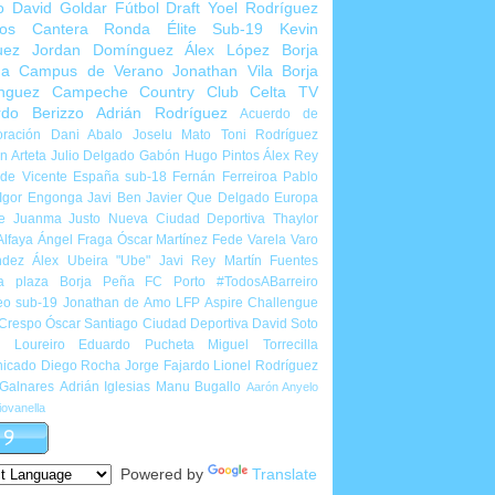
o
David Goldar
Fútbol Draft
Yoel Rodríguez
ios Cantera
Ronda Élite Sub-19
Kevin
uez
Jordan Domínguez
Álex López
Borja
ña
Campus de Verano
Jonathan Vila
Borja
nguez
Campeche Country Club
Celta TV
rdo Berizzo
Adrián Rodríguez
Acuerdo de
ración
Dani Abalo
Joselu Mato
Toni Rodríguez
 Arteta
Julio Delgado
Gabón
Hugo Pintos
Álex Rey
de Vicente
España sub-18
Fernán Ferreiroa
Pablo
Igor Engonga
Javi Ben
Javier Que Delgado
Europa
e
Juanma Justo
Nueva Ciudad Deportiva
Thaylor
Alfaya
Ángel Fraga
Óscar Martínez
Fede Varela
Varo
ndez
Álex Ubeira "Ube"
Javi Rey
Martín Fuentes
a plaza
Borja Peña
FC Porto
#TodosABarreiro
eo sub-19
Jonathan de Amo
LFP Aspire Challengue
 Crespo
Óscar Santiago
Ciudad Deportiva
David Soto
l Loureiro
Eduardo Pucheta
Miguel Torrecilla
icado
Diego Rocha
Jorge Fajardo
Lionel Rodríguez
 Galnares
Adrián Iglesias
Manu Bugallo
Aarón Anyelo
ovanella
Powered by
Translate