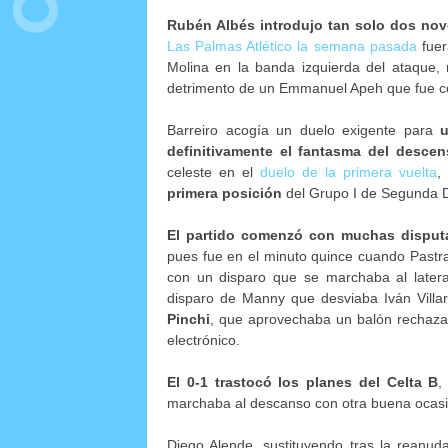
Rubén Albés introdujo tan solo dos nov
Las Palmas Atlético la semana pasada
fuer
Molina en la banda izquierda del ataque,
detrimento de un Emmanuel Apeh que fue con
Barreiro acogía un
duelo exigente para
u
definitivamente el fantasma del descen
celeste en el
duelo de la primera vuelta
primera posición
del Grupo I de Segunda D
El partido comenzó con muchas disputa
pues fue en el minuto quince cuando Pastr
con un disparo que se marchaba al latera
disparo de Manny que desviaba Iván Villa
Pinchi
, que aprovechaba un balón rechazad
electrónico.
El 0-1 trastocó los planes del Celta B
,
marchaba al descanso con otra buena ocasió
Diego Alende, sustituyendo tras la reanud