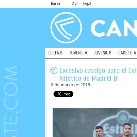
Inicio
Aviso legal
CELTA B
JUVENIL A
JUVENIL B
CADETE A
Excesivo castigo para el Cel
Atlético de Madrid B
3 de marzo de 2019