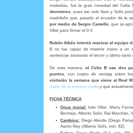
molestias, fue la gran novedad del Celt
derroteros
, pues tan solo Iban y Solís poní
madrileño que, pasado el ecuador de la 
por medio de Sergio Camello
, que se apr
Villar para firmar el 0-2.
Rubén Albés intentó reavivar al equipo 
B no fue capaz de meterle mano a un sól
sentenciar anotando el tercer y último tant
De esta manera,
el Celta B cae dos pu
puntos
, con cuatro de ventaja sobre l
visitarán la semana que viene al Real Ma
duelo de la primera vuelta
y que actualmente
FICHA TÉCNICA
Once inicial:
Iván Villar; Manu Farr
Bermejo, Alberto Solís, Rai Marchán, V
Cambios:
Diego Alende (Diego Pampín
Aarón Rey (Alberto Solís, min. 82).