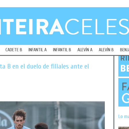
CADETE B
INFANTIL A
INFANTIL B
ALEVÍN A
ALEVÍN B
BENJ
ta B en el duelo de filiales ante el
Lo m