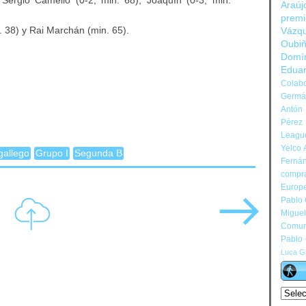
 Sergio Camello (0-2, min. 68); Joaquín (0-3, min.
Araúj
prem
 38) y Rai Marchán (min. 65).
Vázq
Oubi
Domí
Edua
Colabo
Germán
Antón 
Pérez
Leagu
Yelco 
 gallego
Grupo I
Segunda B
Ferná
compr
Europ
Pablo
Migue
Comun
Pablo
Luca Gi