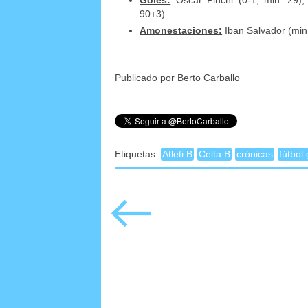
Goles:
Óscar Pinchi (0-1, min. 29);
90+3).
Amonestaciones:
Iban Salvador (min.
Publicado por Berto Carballo
Etiquetas:
Atleti B
Celta B
crónicas
fútbol