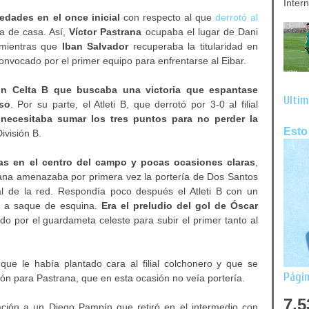
Inter
edades en el once inicial
con respecto al que
derrotó al
a de casa. Así,
Víctor Pastrana
ocupaba el lugar de Dani
 mientras que
Iban Salvador
recuperaba la titularidad en
vocado por el primer equipo para enfrentarse al Eibar.
n Celta B que buscaba una victoria que espantase
Últim
so
. Por su parte, el Atleti B, que derrotó por 3-0 al filial
,
necesitaba sumar los tres puntos para no perder la
Esto
ivisión B.
s en el centro del campo y pocas ocasiones claras
,
ana amenazaba por primera vez la portería de Dos Santos
l de la red. Respondía poco después el Atleti B con un
r a saque de esquina.
Era el preludio del gol de Óscar
o por el guardameta celeste para subir el primer tanto al
 que le había plantado cara al filial colchonero y que se
Págin
n para Pastrana, que en esta ocasión no veía portería.
7,5
ación a un Diego Pampín que retiró en el intermedio con