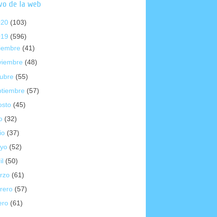
vo de la web
020
(103)
019
(596)
ciembre
(41)
viembre
(48)
tubre
(55)
ptiembre
(57)
osto
(45)
io
(32)
io
(37)
yo
(52)
il
(50)
rzo
(61)
brero
(57)
ero
(61)