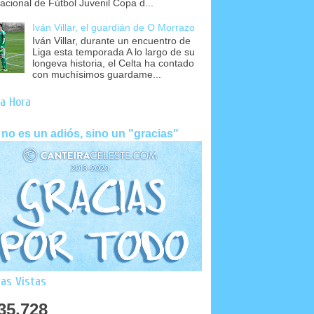
nacional de Fútbol Juvenil Copa d...
Iván Villar, el guardián de O Morrazo
Iván Villar, durante un encuentro de
Liga esta temporada A lo largo de su
longeva historia, el Celta ha contado
con muchísimos guardame...
a Hora
 no es un adiós, sino un "gracias"
as Vistas
35,728