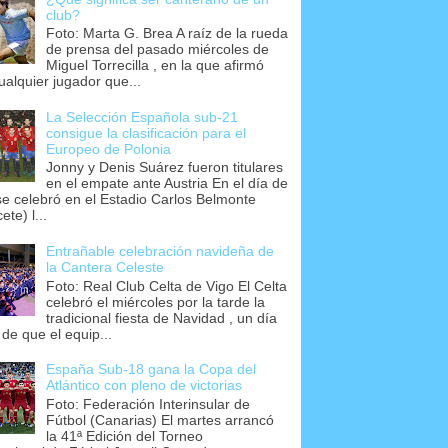
club?
Foto: Marta G. Brea A raíz de la rueda
de prensa del pasado miércoles de
Miguel Torrecilla , en la que afirmó
ualquier jugador que...
La Selección Española sub-21
consigue la clasificación para el
Europeo de Polonia
Jonny y Denis Suárez fueron titulares
en el empate ante Austria En el día de
se celebró en el Estadio Carlos Belmonte
ete) l...
Entrañable celebración navideña de
la Cantera Celeste
Foto: Real Club Celta de Vigo El Celta
celebró el miércoles por la tarde la
tradicional fiesta de Navidad , un día
 de que el equip...
España Sub-18 gana la Copa del
Atlántico con pleno de victorias
Foto: Federación Interinsular de
Fútbol (Canarias) El martes arrancó
la 41ª Edición del Torneo