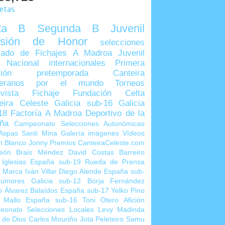
uetas
lta B
Segunda B
Juvenil
visión de Honor
selecciones
ado de Fichajes
A Madroa
Juvenil
 Nacional
internacionales
Primera
sión
pretemporada
Canteira
teranos por el mundo
Torneos
vista
Fichaje
Fundación Celta
eira Celeste
Galicia sub-16
Galicia
18
Factoría A Madroa
Deportivo de la
ña
Campeonato Selecciones Autonómicas
Aspas
Santi Mina
Galería imágenes
Vídeos
n Blanco
Jonny
Premios CanteiraCeleste.com
eón
Brais Méndez
David Costas
Barreiro
 Iglesias
España sub-19
Rueda de Prensa
o Marca
Iván Villar
Diego Alende
España sub-
umores
Galicia sub-12
Borja Fernández
o Álvarez
Balaídos
España sub-17
Yelko Pino
 Mallo
España sub-16
Toni Otero
Afición
eonato Selecciones Locales
Levy Madinda
 de Dios
Carlos Mouriño
Jota Peleteiro
Samu