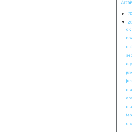
Archi
►
2
▼
2
di
no
oc
se
ag
jul
jun
ma
abr
ma
fe
en