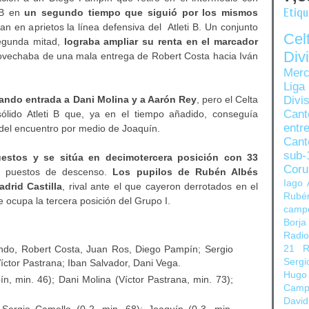
Etiq
a B en
un segundo tiempo que siguió por los mismos
an en aprietos la línea defensiva del Atleti B. Un conjunto
Ce
segunda mitad,
lograba ampliar su renta en el marcador
Di
ovechaba de una mala entrega de Robert Costa hacia Iván
Merc
Liga
dando entrada a Dani Molina y a Aarón Rey
, pero el Celta
Divi
Can
ido Atleti B que, ya en el tiempo añadido, conseguía
entre
o del encuentro por medio de Joaquín.
Cant
sub-
estos y se sitúa en decimotercera posición con 33
Coru
os puestos de descenso.
Los pupilos de Rubén Albés
Iago 
drid Castilla
, rival ante el que cayeron derrotados en el
Rubé
 ocupa la tercera posición del Grupo I.
camp
Borja
Radi
ando, Robert Costa, Juan Ros, Diego Pampín; Sergio
21
R
Sergi
íctor Pastrana; Iban Salvador, Dani Vega.
Hugo
, min. 46); Dani Molina (Víctor Pastrana, min. 73);
Camp
David