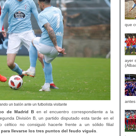
que c
ayer 
(Albac
antes
ando un balón ante un futbolista visitante
ico de Madrid B
en el encuentro correspondiente a la
gunda División B, un partido disputado esta tarde en el
 céltico no consiguió hacerle frente a un sólido filial
para llevarse los tres puntos del feudo vigués
.