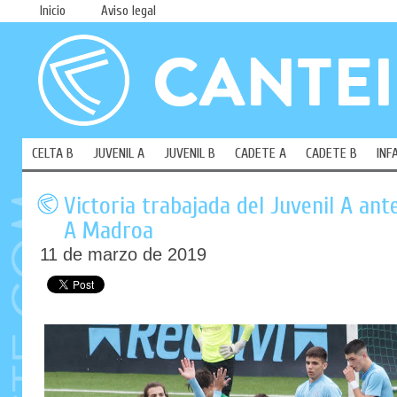
Inicio
Aviso legal
CELTA B
JUVENIL A
JUVENIL B
CADETE A
CADETE B
INF
Victoria trabajada del Juvenil A ant
A Madroa
11 de marzo de 2019