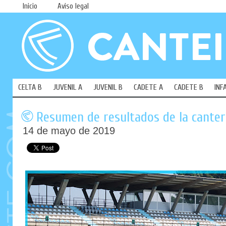
Inicio
Aviso legal
CELTA B
JUVENIL A
JUVENIL B
CADETE A
CADETE B
INF
Resumen de resultados de la cantera
14 de mayo de 2019