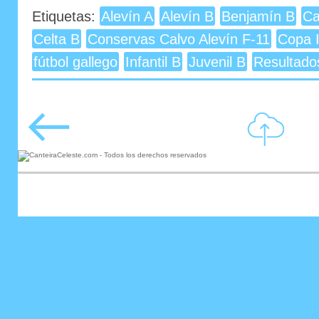
Etiquetas:
Alevín A
Alevín B
Benjamín B
Ca
Celta B
Conservas Calvo Alevín F-11
Copa I
fútbol gallego
Infantil B
Juvenil B
Resultado