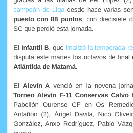
gracias a las dianas de Fer López (2) 
campeón de Liga
desde hace varias s
puesto con 88 puntos
,
con diecisiete 
SC que perdió esta jornada.
El
Infantil B
, que
finalizó la temporada r
disputa este martes los octavos de final 
Atlántida de Matamá
.
El
Alevín A
venció en la novena jorn
Torneo Alevín F-11 Conservas Calvo
t
Pabellón Ourense CF en Os Remedio
Antañón (2), Ángel Davila, Nico Olivei
González, Anxo Rodríguez, Pablo Vázq