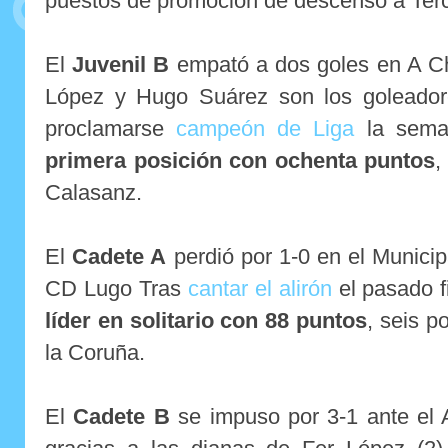
puestos de promoción de descenso a Terc
El
Juvenil B
empató a dos goles en A Ch
López y Hugo Suárez son los goleador
proclamarse
campeón de Liga
la seman
primera posición con ochenta puntos
,
Calasanz.
El
Cadete A
perdió por 1-0 en el Munici
CD Lugo Tras
cantar el alirón
el pasado 
líder en solitario con 88 puntos
, seis p
la Coruña.
El
Cadete B
se impuso por 3-1 ante el