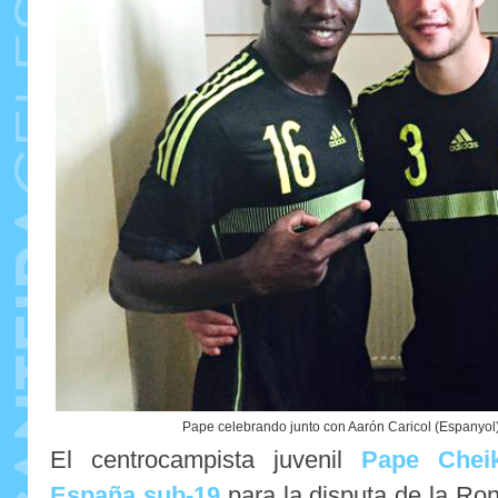
Pape celebrando junto con Aarón Caricol (Espanyol) 
El centrocampista juvenil
Pape Chei
España sub-19
para la disputa de la Ron