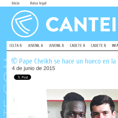
Inicio
Aviso legal
CELTA B
JUVENIL A
JUVENIL B
CADETE A
CADETE B
INF
Pape Cheikh se hace un hueco en la 
4 de junio de 2015