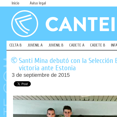
Inicio
Aviso legal
CELTA B
JUVENIL A
JUVENIL B
CADETE A
CADETE B
INF
Santi Mina debutó con la Selección 
victoria ante Estonia
3 de septiembre de 2015