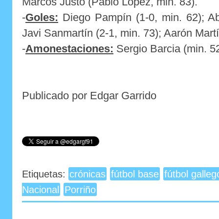
Marcos Justo (Pablo López, min. 83).
-
Goles:
Diego Pampín (1-0, min. 62); Abe
Javi Sanmartín (2-1, min. 73); Aarón Martí
-
Amonestaciones:
Sergio Barcia (min. 52
Publicado por Edgar Garrido
Etiquetas:
crónicas
fútbol base
fútbol galleg
Nacional
Porriño