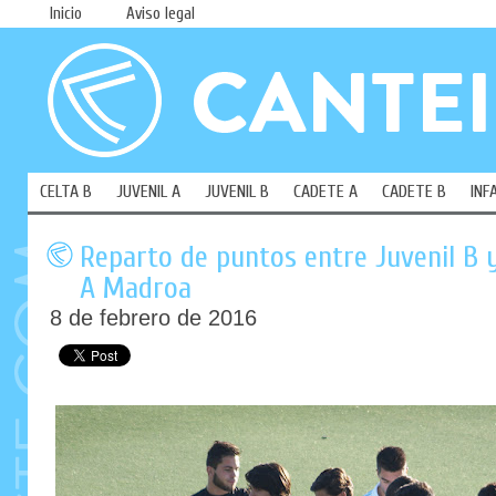
Inicio
Aviso legal
CELTA B
JUVENIL A
JUVENIL B
CADETE A
CADETE B
INF
Reparto de puntos entre Juvenil B y
A Madroa
8 de febrero de 2016