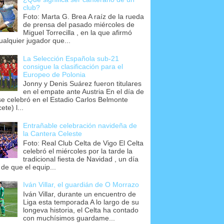
club?
Foto: Marta G. Brea A raíz de la rueda
de prensa del pasado miércoles de
Miguel Torrecilla , en la que afirmó
ualquier jugador que...
La Selección Española sub-21
consigue la clasificación para el
Europeo de Polonia
Jonny y Denis Suárez fueron titulares
en el empate ante Austria En el día de
se celebró en el Estadio Carlos Belmonte
ete) l...
Entrañable celebración navideña de
la Cantera Celeste
Foto: Real Club Celta de Vigo El Celta
celebró el miércoles por la tarde la
tradicional fiesta de Navidad , un día
 de que el equip...
Iván Villar, el guardián de O Morrazo
Iván Villar, durante un encuentro de
Liga esta temporada A lo largo de su
longeva historia, el Celta ha contado
con muchísimos guardame...