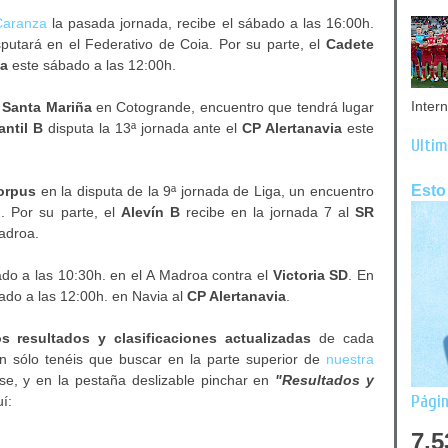
Caranza
la pasada jornada, recibe el sábado a las 16:00h.
sputará en el Federativo de Coia. Por su parte, el
Cadete
ña
este sábado a las 12:00h.
Inter
 Santa Mariña
en Cotogrande, encuentro que tendrá lugar
antil B
disputa la 13ª jornada ante el
CP Alertanavia
este
Últim
Esto
Corpus
en la disputa de la 9ª jornada de Liga, un encuentro
. Por su parte,
el
Alevín B
recibe en la jornada 7 al
SR
adroa.
ado a las 10:30h. en el A Madroa contra el
Victoria SD
. En
ado a las 12:00h. en Navia al
CP Alertanavia
.
s resultados y clasificaciones actualizadas
de cada
an sólo tenéis que buscar en la parte superior de
nuestra
se, y en la pestaña deslizable pinchar en
"Resultados y
Págin
í:
7,5