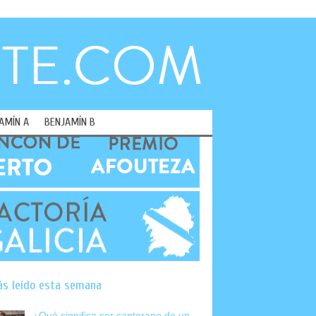
AMÍN A
BENJAMÍN B
ás leído esta semana
¿Qué significa ser canterano de un