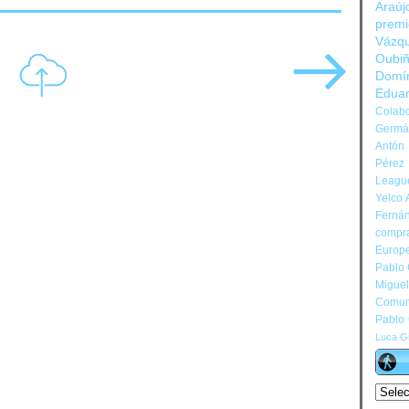
Araúj
prem
Vázq
Oubi
Domí
Edua
Colabo
Germán
Antón 
Pérez
Leagu
Yelco 
Ferná
compr
Europ
Pablo
Migue
Comun
Pablo
Luca Gi