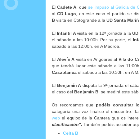
El
Cadete A
, que
se impuso al Galicia de 
al
CD Lugo
; en este caso el partido se di
B
visita en Cotogrande a la
UD Santa Mari
El
Infantil A
visita en la 12ª jornada a la
UD
el sábado a las 10:00h. Por su parte, el
Inf
sábado a las 12:00h. en A Madroa.
El
Alevín A
visita en Angoares al
Vila do 
que tendrá lugar este sábado a las 11:00h
Casablanca
el sábado a las 10:30h. en A M
El
Benjamín A
disputa la 9ª jornada el sáb
el caso del
Benjamín B
, se medirá este sáb
Os recordamos que
podéis consultar lo
categoría una vez finalice el encuentro. T
web
el equipo de la Cantera que os intere
clasificación".
También podéis acceder aqu
Celta B