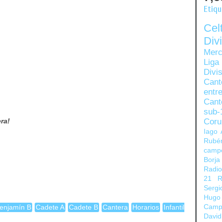
Etiq
Ce
Di
Merc
Liga
Divi
Can
entre
Cant
sub-
Coru
ra!
Iago 
Rubé
camp
Borja
Radi
21
R
Sergi
Hugo
Camp
enjamín B
Cadete A
Cadete B
Cantera
Horarios
Infantil
David