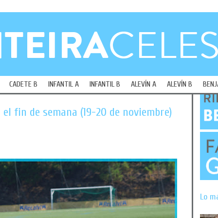
CADETE B
INFANTIL A
INFANTIL B
ALEVÍN A
ALEVÍN B
BENJ
 el fin de semana (19-20 de noviembre)
Lo m