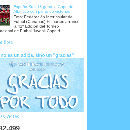
España Sub-18 gana la Copa del
Atlántico con pleno de victorias
Foto: Federación Interinsular de
Fútbol (Canarias) El martes arrancó
la 41ª Edición del Torneo
nacional de Fútbol Juvenil Copa d...
a Hora
 no es un adiós, sino un "gracias"
as Vistas
32,499