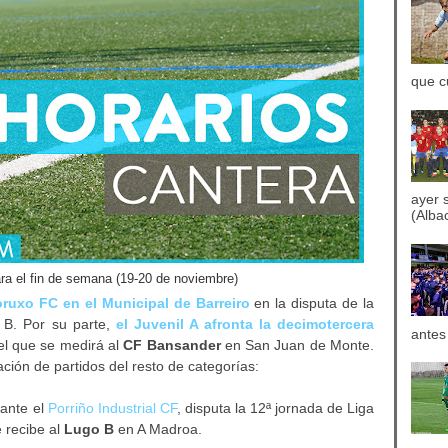
que c
ayer 
(Albac
ara el fin de semana (19-20 de noviembre)
Coruxo FC en el Municipal de Barreiro
en la disputa de la
 B. Por su parte,
el Juvenil A afronta la decimotercera
antes
el que se medirá al
CF Bansander
en San Juan de Monte.
ión de partidos del resto de categorías:
 ante el
Porriño Industrial CF
, disputa la 12ª jornada de Liga
e recibe al
Lugo B
en A Madroa.