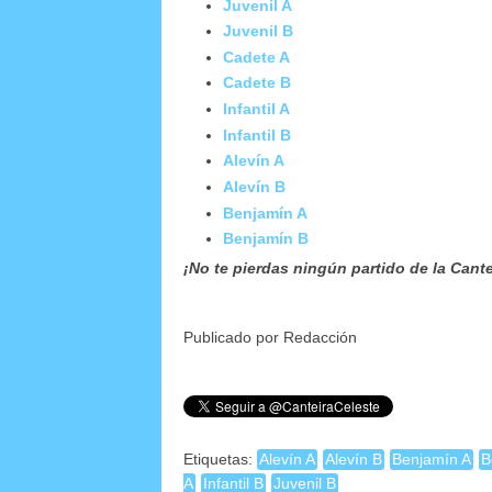
Juvenil A
Juvenil B
Cadete A
Cadete B
Infantil A
Infantil B
Alevín A
Alevín B
Benjamín A
Benjamín B
¡No te pierdas ningún partido de la Cante
Publicado por Redacción
Etiquetas:
Alevín A
Alevín B
Benjamín A
B
A
Infantil B
Juvenil B