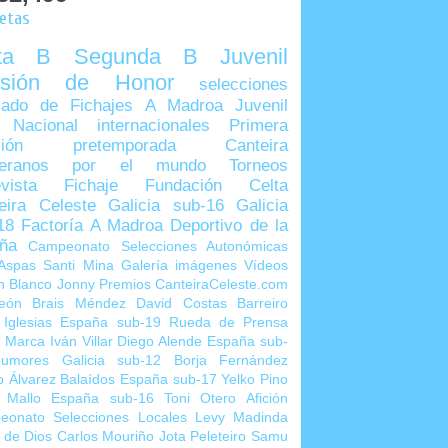
uetas
lta B
Segunda B
Juvenil
visión de Honor
selecciones
ado de Fichajes
A Madroa
Juvenil
 Nacional
internacionales
Primera
sión
pretemporada
Canteira
teranos por el mundo
Torneos
vista
Fichaje
Fundación Celta
eira Celeste
Galicia sub-16
Galicia
18
Factoría A Madroa
Deportivo de la
ña
Campeonato Selecciones Autonómicas
Aspas
Santi Mina
Galería imágenes
Vídeos
n Blanco
Jonny
Premios CanteiraCeleste.com
eón
Brais Méndez
David Costas
Barreiro
 Iglesias
España sub-19
Rueda de Prensa
o Marca
Iván Villar
Diego Alende
España sub-
umores
Galicia sub-12
Borja Fernández
o Álvarez
Balaídos
España sub-17
Yelko Pino
 Mallo
España sub-16
Toni Otero
Afición
eonato Selecciones Locales
Levy Madinda
 de Dios
Carlos Mouriño
Jota Peleteiro
Samu