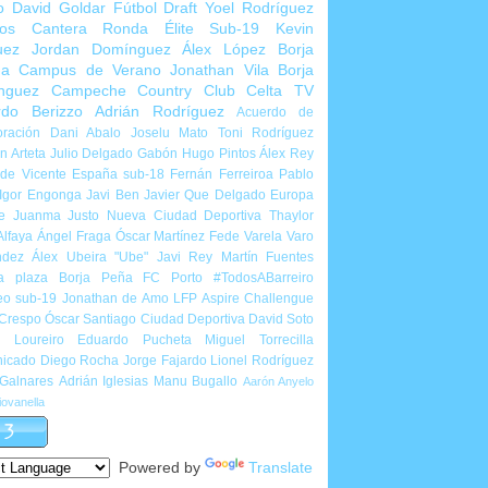
o
David Goldar
Fútbol Draft
Yoel Rodríguez
ios Cantera
Ronda Élite Sub-19
Kevin
uez
Jordan Domínguez
Álex López
Borja
ña
Campus de Verano
Jonathan Vila
Borja
nguez
Campeche Country Club
Celta TV
rdo Berizzo
Adrián Rodríguez
Acuerdo de
ración
Dani Abalo
Joselu Mato
Toni Rodríguez
 Arteta
Julio Delgado
Gabón
Hugo Pintos
Álex Rey
de Vicente
España sub-18
Fernán Ferreiroa
Pablo
Igor Engonga
Javi Ben
Javier Que Delgado
Europa
e
Juanma Justo
Nueva Ciudad Deportiva
Thaylor
Alfaya
Ángel Fraga
Óscar Martínez
Fede Varela
Varo
ndez
Álex Ubeira "Ube"
Javi Rey
Martín Fuentes
a plaza
Borja Peña
FC Porto
#TodosABarreiro
eo sub-19
Jonathan de Amo
LFP Aspire Challengue
 Crespo
Óscar Santiago
Ciudad Deportiva
David Soto
l Loureiro
Eduardo Pucheta
Miguel Torrecilla
icado
Diego Rocha
Jorge Fajardo
Lionel Rodríguez
 Galnares
Adrián Iglesias
Manu Bugallo
Aarón Anyelo
ovanella
Powered by
Translate