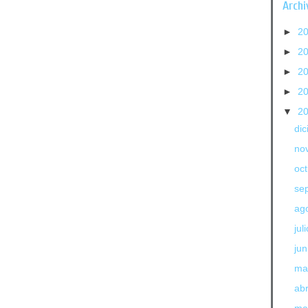
Archi
►
2
►
2
►
2
►
2
▼
2
di
no
oc
se
ag
jul
jun
ma
abr