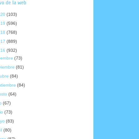
vo de la web
020
(103)
019
(596)
018
(768)
017
(889)
016
(932)
ciembre
(73)
viembre
(81)
tubre
(84)
ptiembre
(84)
osto
(64)
io
(67)
io
(73)
yo
(83)
il
(80)