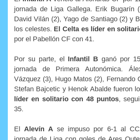
jornada de Liga Gallega. Erik Bugarín (
David Vilán (2), Yago de Santiago (2) y 
los celestes.
El Celta es líder en solita
por el Pabellón CF con 41.
Por su parte, el
Infantil B
ganó por 15
jornada de Primera Autonómica. Ál
Vázquez (3), Hugo Matos (2), Fernando G
Stefan Bajcetic y Henok Abalde fueron l
líder en solitario con 48 puntos
, segu
35.
El
Alevín A
se impuso por 6-1 al CCA
jornada de Liga con goles de Ares Outei