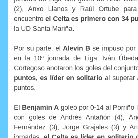
(2), Anxo Llanos y Raúl Ortube para 
encuentro
el Celta es primero con 34 p
la UD Santa Mariña.
Por su parte, el
Alevín B
se impuso por 
en la 10ª jornada de Liga. Iván Úbed
Cortegoso anotaron los goles del conjunt
puntos, es líder en solitario
al superar 
puntos.
El
Benjamín A
goleó por 0-14 al Porriño I
con goles de Andrés Antañón (4), Áng
Fernández (3), Jorge Grajales (3) y A
jornadas,
el Celta es líder en solitario