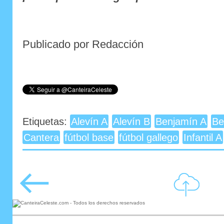
Publicado por Redacción
Etiquetas:
Alevín A
Alevín B
Benjamín A
Be
Cantera
fútbol base
fútbol gallego
Infantil A