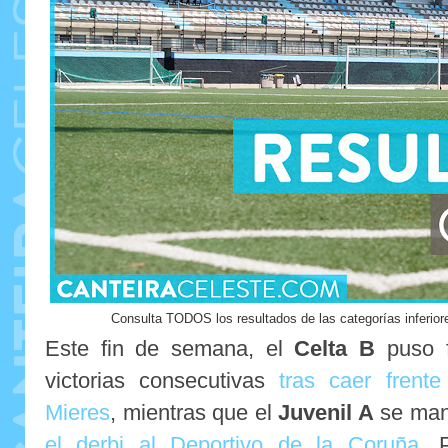
Consulta TODOS los resultados de las categorías inferiore
Este fin de semana, el
Celta B
puso f
victorias consecutivas
tras caer frent
Mieres
, mientras que el
Juvenil A
se mant
el derbi al Deportivo de la Coruña
. 