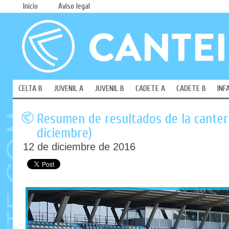
Inicio
Aviso legal
CELTA B
JUVENIL A
JUVENIL B
CADETE A
CADETE B
INF
Resumen de resultados de la cantera
diciembre)
12 de diciembre de 2016