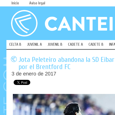
Inicio
Aviso legal
CELTA B
JUVENIL A
JUVENIL B
CADETE A
CADETE B
INF
Jota Peleteiro abandona la SD Eibar
por el Brentford FC
3 de enero de 2017