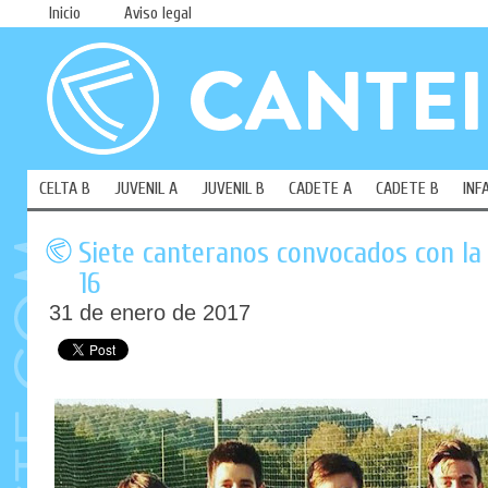
Inicio
Aviso legal
CELTA B
JUVENIL A
JUVENIL B
CADETE A
CADETE B
INF
Siete canteranos convocados con la 
16
31 de enero de 2017