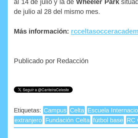
al 14 de julio y la de
Wheeler Park
situa
de julio al 28 del mismo mes.
Más información:
rcceltasocceracade
Publicado por Redacción
Etiquetas:
Campus
Celta
Escuela Internacio
extranjero
Fundación Celta
fútbol base
RC 