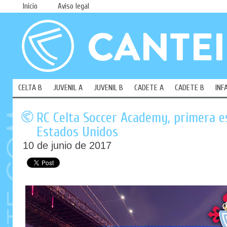
Inicio
Aviso legal
CELTA B
JUVENIL A
JUVENIL B
CADETE A
CADETE B
INF
RC Celta Soccer Academy, primera es
Estados Unidos
10 de junio de 2017