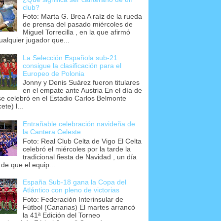
club?
Foto: Marta G. Brea A raíz de la rueda
de prensa del pasado miércoles de
Miguel Torrecilla , en la que afirmó
ualquier jugador que...
La Selección Española sub-21
consigue la clasificación para el
Europeo de Polonia
Jonny y Denis Suárez fueron titulares
en el empate ante Austria En el día de
se celebró en el Estadio Carlos Belmonte
ete) l...
Entrañable celebración navideña de
la Cantera Celeste
Foto: Real Club Celta de Vigo El Celta
celebró el miércoles por la tarde la
tradicional fiesta de Navidad , un día
 de que el equip...
España Sub-18 gana la Copa del
Atlántico con pleno de victorias
Foto: Federación Interinsular de
Fútbol (Canarias) El martes arrancó
la 41ª Edición del Torneo