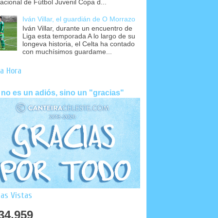
nacional de Fútbol Juvenil Copa d...
Iván Villar, el guardián de O Morrazo
Iván Villar, durante un encuentro de
Liga esta temporada A lo largo de su
longeva historia, el Celta ha contado
con muchísimos guardame...
a Hora
 no es un adiós, sino un "gracias"
as Vistas
34,959