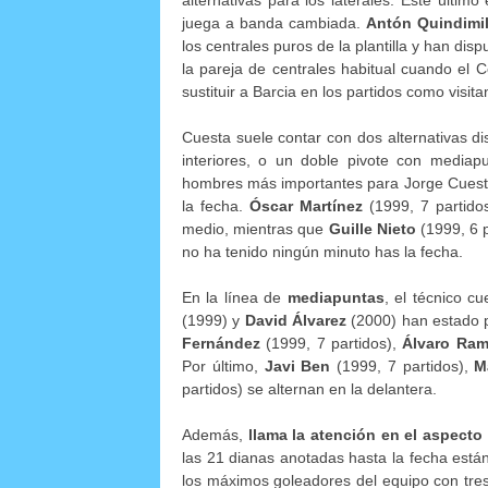
juega a banda cambiada.
Antón Quindimi
los centrales puros de la plantilla y han di
la pareja de centrales habitual cuando el 
sustituir a Barcia en los partidos como visita
Cuesta suele contar con dos alternativas di
interiores, o un doble pivote con mediap
hombres más importantes para Jorge Cuesta
la fecha.
Óscar Martínez
(1999, 7 partido
medio, mientras que
Guille Nieto
(1999, 6 p
no ha tenido ningún minuto has la fecha.
En la línea de
mediapuntas
, el técnico c
(1999) y
David Álvarez
(2000) han estado 
Fernández
(1999, 7 partidos),
Álvaro Ra
Por último,
Javi Ben
(1999, 7 partidos),
M
partidos) se alternan en la delantera.
Además,
llama la atención en el aspecto
las 21 dianas anotadas hasta la fecha está
los máximos goleadores del equipo con tre