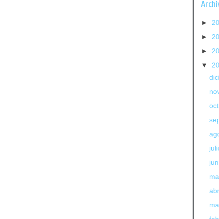
Archi
►
2
►
2
►
2
▼
2
di
no
oc
se
ag
jul
jun
ma
abr
ma