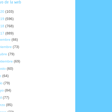
vo de la web
020
(103)
019
(596)
018
(768)
017
(889)
ciembre
(66)
viembre
(73)
tubre
(79)
ptiembre
(69)
osto
(60)
io
(64)
io
(79)
yo
(84)
il
(77)
rzo
(85)