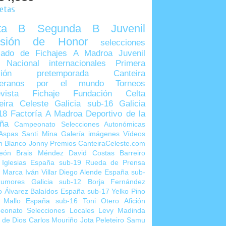
uetas
lta B
Segunda B
Juvenil
visión de Honor
selecciones
ado de Fichajes
A Madroa
Juvenil
 Nacional
internacionales
Primera
sión
pretemporada
Canteira
teranos por el mundo
Torneos
vista
Fichaje
Fundación Celta
eira Celeste
Galicia sub-16
Galicia
18
Factoría A Madroa
Deportivo de la
ña
Campeonato Selecciones Autonómicas
Aspas
Santi Mina
Galería imágenes
Vídeos
n Blanco
Jonny
Premios CanteiraCeleste.com
eón
Brais Méndez
David Costas
Barreiro
 Iglesias
España sub-19
Rueda de Prensa
o Marca
Iván Villar
Diego Alende
España sub-
umores
Galicia sub-12
Borja Fernández
o Álvarez
Balaídos
España sub-17
Yelko Pino
 Mallo
España sub-16
Toni Otero
Afición
eonato Selecciones Locales
Levy Madinda
 de Dios
Carlos Mouriño
Jota Peleteiro
Samu