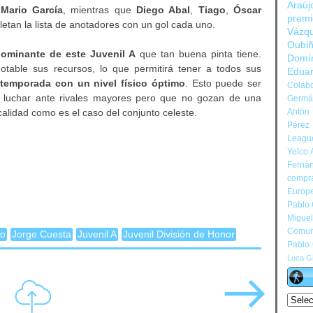
Araúj
y
Mario García
, mientras que
Diego Abal
,
Tiago
,
Óscar
prem
etan la lista de anotadores con un gol cada uno.
Vázq
Oubi
dominante de este Juvenil A
que tan buena pinta tiene.
Domí
table sus recursos, lo que permitirá tener a todos sus
Edua
e temporada con un nivel físico óptimo
. Esto puede ser
Colabo
ue luchar ante rivales mayores pero que no gozan de una
Germán
calidad como es el caso del conjunto celeste.
Antón 
Pérez
Leagu
Yelco 
Ferná
compr
Europ
Pablo
Migue
Comun
go
Jorge Cuesta
Juvenil A
Juvenil División de Honor
Pablo
Luca Gi