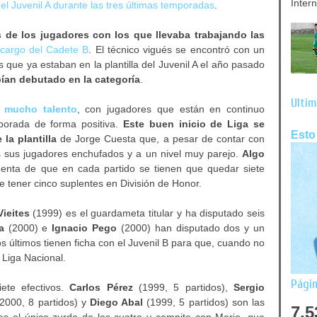
Inter
del Juvenil A durante las tres últimas temporadas
.
de los jugadores con los que llevaba trabajando las
 cargo del Cadete B
. El técnico vigués se encontró con un
 que ya estaban en la plantilla del Juvenil A el año pasado
ían debutado en la categoría
.
Últim
 mucho talento
, con jugadores que están en continuo
porada de forma positiva.
Este buen inicio de Liga se
Esto
la plantilla
de Jorge Cuesta que, a pesar de contar con
 sus jugadores enchufados y a un nivel muy parejo.
Algo
uenta de que en cada partido se tienen que quedar siete
e tener cinco suplentes en División de Honor.
Vieites
(1999) es el guardameta titular y ha disputado seis
a
(2000) e
Ignacio Pego
(2000) han disputado dos y un
s últimos tienen ficha con el Juvenil B para que, cuando no
 Liga Nacional.
Págin
ete efectivos.
Carlos Pérez
(1999, 5 partidos),
Sergio
2000, 8 partidos) y
Diego Abal
(1999, 5 partidos) son las
7,5
o es el único zurdo de los cuatro y compite con Mario, que