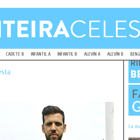
CADETE B
INFANTIL A
INFANTIL B
ALEVÍN A
ALEVÍN B
BENJ
esta
Lo m