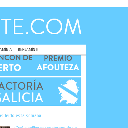
AMÍN A
BENJAMÍN B
ás leído esta semana
¿Qué significa ser canterano de un