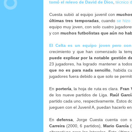
tomó el relevo de David de Dios
,
técnico 
Cuesta subió al equipo juvenil con
muchos 
últimas tres temporadas
, cuando
se hizo
equipo muy joven, con solo cuatro jugadores
y con
muchos futbolistas que aún no hab
El Celta es un equipo joven pero con
crecimiento y que han comenzado la tem
puede explicar por la notable gestión de 
23 jugadores, ha logrado mantener a todos
que no es para nada sencillo
, habida c
jugadores fuera debido a que solo se permit
En
portería
, la hoja de ruta es clara.
Fran 
de los nueve partidos de Liga.
Raúl Garcí
partido cada uno, respectivamente. Estos do
jueguen con el Juvenil A, puedan hacerlo en
En
defensa
, Jorge Cuesta cuenta con si
Carreira
(2000, 6 partidos),
Mario García
(
alternativas para los laterales. Este últim