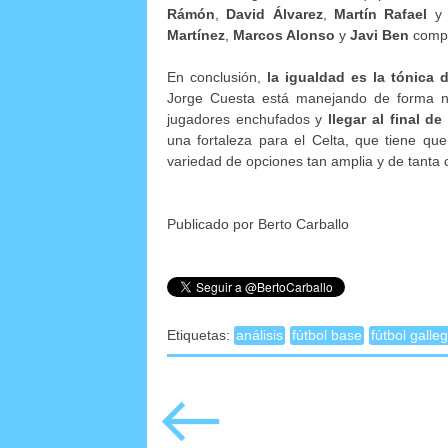
Rámón
,
David Álvarez
,
Martín Rafael
Martínez
,
Marcos Alonso
y
Javi Ben
compl
En conclusión,
la igualdad es la tónica 
Jorge Cuesta está manejando de forma no
jugadores enchufados y
llegar al final d
una fortaleza para el Celta, que tiene q
variedad de opciones tan amplia y de tanta 
Publicado por Berto Carballo
Etiquetas:
análisis
fútbol base
fútbol galle