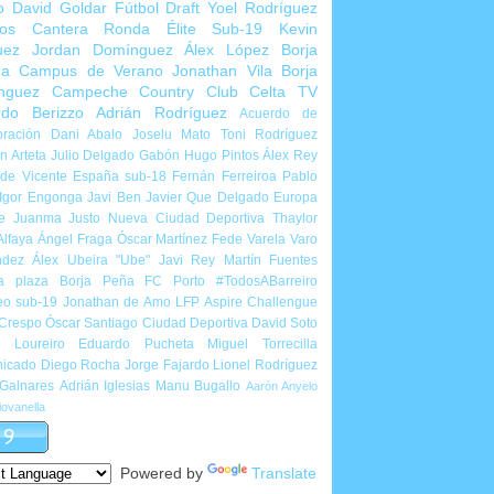
o
David Goldar
Fútbol Draft
Yoel Rodríguez
ios Cantera
Ronda Élite Sub-19
Kevin
uez
Jordan Domínguez
Álex López
Borja
ña
Campus de Verano
Jonathan Vila
Borja
nguez
Campeche Country Club
Celta TV
rdo Berizzo
Adrián Rodríguez
Acuerdo de
ración
Dani Abalo
Joselu Mato
Toni Rodríguez
 Arteta
Julio Delgado
Gabón
Hugo Pintos
Álex Rey
de Vicente
España sub-18
Fernán Ferreiroa
Pablo
Igor Engonga
Javi Ben
Javier Que Delgado
Europa
e
Juanma Justo
Nueva Ciudad Deportiva
Thaylor
Alfaya
Ángel Fraga
Óscar Martínez
Fede Varela
Varo
ndez
Álex Ubeira "Ube"
Javi Rey
Martín Fuentes
a plaza
Borja Peña
FC Porto
#TodosABarreiro
eo sub-19
Jonathan de Amo
LFP Aspire Challengue
 Crespo
Óscar Santiago
Ciudad Deportiva
David Soto
l Loureiro
Eduardo Pucheta
Miguel Torrecilla
icado
Diego Rocha
Jorge Fajardo
Lionel Rodríguez
 Galnares
Adrián Iglesias
Manu Bugallo
Aarón Anyelo
ovanella
Powered by
Translate