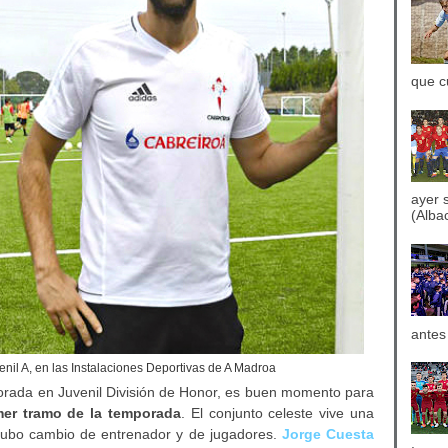
que c
ayer 
(Albac
antes
nil A, en las Instalaciones Deportivas de A Madroa
porada en Juvenil División de Honor, es buen momento para
imer tramo de la temporada
. El conjunto celeste vive una
 hubo cambio de entrenador y de jugadores.
Jorge Cuesta