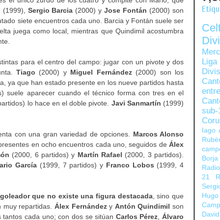
Etiq
l
(1999),
Sergio Barcia
(2000) y
Jose Fontán
(2000) son
sputado siete encuentros cada uno. Barcia y Fontán suele ser
Ce
Celta juega como local, mientras que Quindimil acostumbra
Di
nte.
Merc
Liga
stintas para el centro del campo: jugar con un pivote y dos
Divi
unta.
Tiago
(2000) y
Miguel Fernández
(2000) son los
Can
, ya que han estado presente en los nueve partidos hasta
entre
s) suele aparecer cuando el técnico forma con tres en el
Cant
artidos) lo hace en el doble pivote.
Javi Sanmartín
(1999)
sub-
Coru
Iago 
uenta con una gran variedad de opciones.
Marcos Alonso
Rubé
presentes en ocho encuentros cada uno, seguidos de
Álex
camp
món
(2000, 6 partidos) y
Martín Rafael
(2000, 3 partidos).
Borja
ario García
(1999, 7 partidos) y
Franco Lobos
(1999, 4
Radi
21
R
Sergi
 goleador que no existe una figura destacada
, sino que
Hugo
Camp
n muy repartidas.
Álex Fernández
y
Antón Quindimil
son
David
s tantos cada uno; con dos se sitúan
Carlos Pérez
,
Álvaro