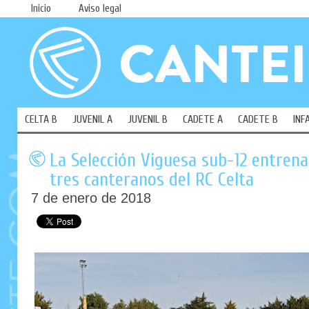
Inicio
Aviso legal
CELTA B
JUVENIL A
JUVENIL B
CADETE A
CADETE B
INF
La Selección Viguesa sub-12 entren
tres canteranos del RC Celta
7 de enero de 2018