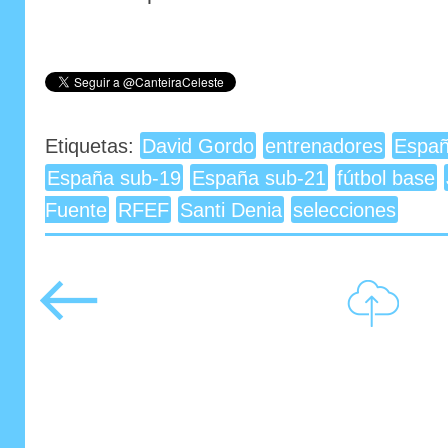
Etiquetas:
David Gordo
entrenadores
Españ
España sub-19
España sub-21
fútbol base
Fuente
RFEF
Santi Denia
selecciones