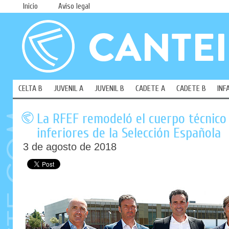
Inicio
Aviso legal
CELTA B
JUVENIL A
JUVENIL B
CADETE A
CADETE B
INF
La RFEF remodeló el cuerpo técnico 
inferiores de la Selección Española
3 de agosto de 2018