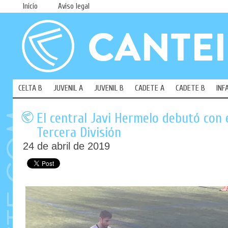
Inicio
Aviso legal
CELTA B
JUVENIL A
JUVENIL B
CADETE A
CADETE B
INF
El central Javi Hermelo debutó con 
Tercera División
24 de abril de 2019