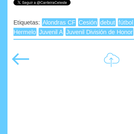
Etiquetas:
Alondras CF
Cesión
debut
fútbo
Hermelo
Juvenil A
Juvenil División de Honor