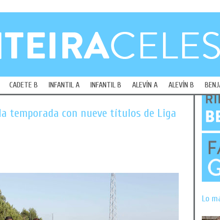
CADETE B
INFANTIL A
INFANTIL B
ALEVÍN A
ALEVÍN B
BENJ
 la temporada con nueve títulos de Liga
Lo m