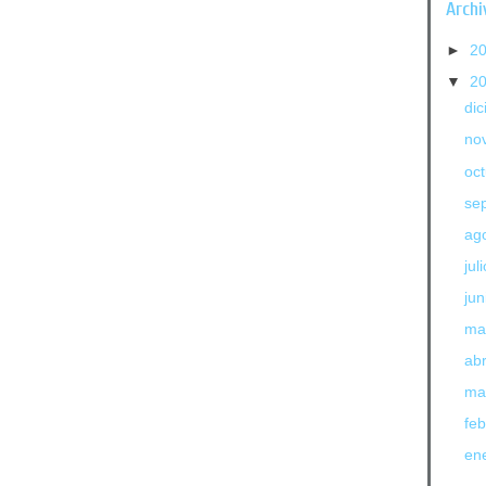
Archi
►
2
▼
2
di
no
oc
se
ag
jul
jun
ma
abr
ma
fe
en