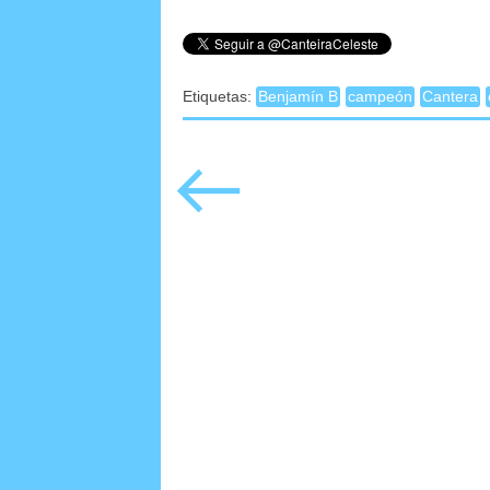
Etiquetas:
Benjamín B
campeón
Cantera