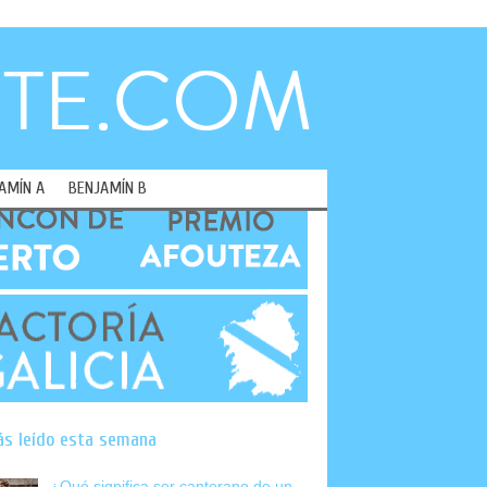
AMÍN A
BENJAMÍN B
ás leído esta semana
¿Qué significa ser canterano de un