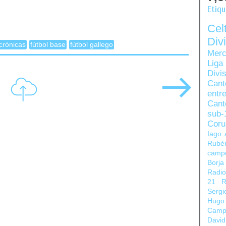
Etiq
Ce
Di
crónicas
fútbol base
fútbol gallego
Merc
Liga
Divi
Can
entre
Cant
sub-
Coru
Iago 
Rubé
camp
Borja
Radi
21
R
Sergi
Hugo
Camp
David