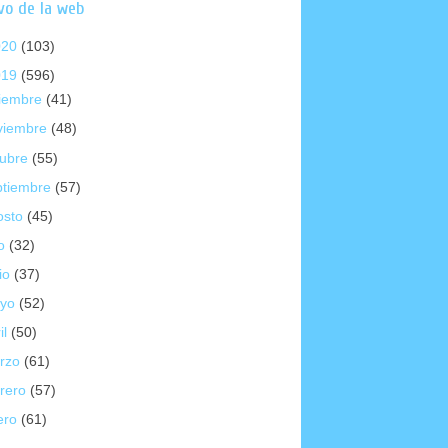
vo de la web
020
(103)
019
(596)
ciembre
(41)
viembre
(48)
tubre
(55)
ptiembre
(57)
osto
(45)
io
(32)
io
(37)
yo
(52)
il
(50)
rzo
(61)
brero
(57)
ero
(61)