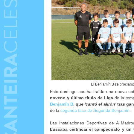
El Benjamín B se proclam
Este domingo nos ha traído una nueva noti
noveno y último título de Liga
de la tem
Benjamín B
, que
'cantó el alirón'
tras gan
de la
segunda fase de Segunda Benjamín
.
Las Instalaciones Deportivas de A Madr
buscaba certificar el campeonato y un 