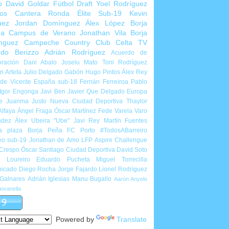
o
David Goldar
Fútbol Draft
Yoel Rodríguez
ios Cantera
Ronda Élite Sub-19
Kevin
uez
Jordan Domínguez
Álex López
Borja
ña
Campus de Verano
Jonathan Vila
Borja
nguez
Campeche Country Club
Celta TV
rdo Berizzo
Adrián Rodríguez
Acuerdo de
ración
Dani Abalo
Joselu Mato
Toni Rodríguez
 Arteta
Julio Delgado
Gabón
Hugo Pintos
Álex Rey
de Vicente
España sub-18
Fernán Ferreiroa
Pablo
Igor Engonga
Javi Ben
Javier Que Delgado
Europa
e
Juanma Justo
Nueva Ciudad Deportiva
Thaylor
Alfaya
Ángel Fraga
Óscar Martínez
Fede Varela
Varo
ndez
Álex Ubeira "Ube"
Javi Rey
Martín Fuentes
a plaza
Borja Peña
FC Porto
#TodosABarreiro
eo sub-19
Jonathan de Amo
LFP Aspire Challengue
 Crespo
Óscar Santiago
Ciudad Deportiva
David Soto
l Loureiro
Eduardo Pucheta
Miguel Torrecilla
icado
Diego Rocha
Jorge Fajardo
Lionel Rodríguez
 Galnares
Adrián Iglesias
Manu Bugallo
Aarón Anyelo
ovanella
Powered by
Translate