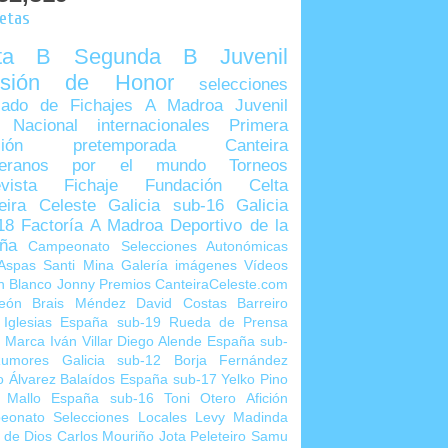
uetas
lta B
Segunda B
Juvenil
visión de Honor
selecciones
ado de Fichajes
A Madroa
Juvenil
 Nacional
internacionales
Primera
sión
pretemporada
Canteira
teranos por el mundo
Torneos
vista
Fichaje
Fundación Celta
eira Celeste
Galicia sub-16
Galicia
18
Factoría A Madroa
Deportivo de la
ña
Campeonato Selecciones Autonómicas
Aspas
Santi Mina
Galería imágenes
Vídeos
n Blanco
Jonny
Premios CanteiraCeleste.com
eón
Brais Méndez
David Costas
Barreiro
 Iglesias
España sub-19
Rueda de Prensa
o Marca
Iván Villar
Diego Alende
España sub-
umores
Galicia sub-12
Borja Fernández
o Álvarez
Balaídos
España sub-17
Yelko Pino
 Mallo
España sub-16
Toni Otero
Afición
eonato Selecciones Locales
Levy Madinda
 de Dios
Carlos Mouriño
Jota Peleteiro
Samu