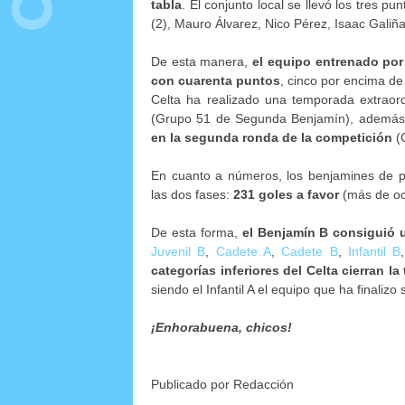
tabla
. El conjunto local se llevó los tres p
(2), Mauro Álvarez, Nico Pérez, Isaac Gali
De esta manera,
el equipo entrenado por
con cuarenta puntos
, cinco por encima d
Celta ha realizado una temporada extraord
(Grupo 51 de Segunda Benjamín), además
en la segunda ronda de la competición
(
En cuanto a números, los benjamines de 
las dos fases:
231 goles a favor
(más de och
De esta forma,
el Benjamín B consiguió u
Juvenil B
,
Cadete A
,
Cadete B
,
Infantil B
categorías inferiores del Celta cierran l
siendo el Infantil A el equipo que ha finali
¡Enhorabuena, chicos!
Publicado por Redacción