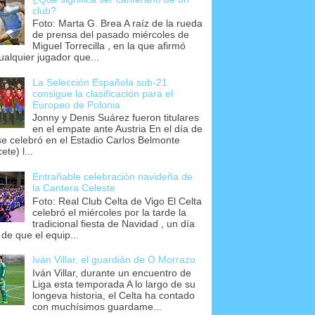
club?
Foto: Marta G. Brea A raíz de la rueda
de prensa del pasado miércoles de
Miguel Torrecilla , en la que afirmó
ualquier jugador que...
La Selección Española sub-21
consigue la clasificación para el
Europeo de Polonia
Jonny y Denis Suárez fueron titulares
en el empate ante Austria En el día de
se celebró en el Estadio Carlos Belmonte
ete) l...
Entrañable celebración navideña de
la Cantera Celeste
Foto: Real Club Celta de Vigo El Celta
celebró el miércoles por la tarde la
tradicional fiesta de Navidad , un día
 de que el equip...
Iván Villar, el guardián de O Morrazo
Iván Villar, durante un encuentro de
Liga esta temporada A lo largo de su
longeva historia, el Celta ha contado
con muchísimos guardame...