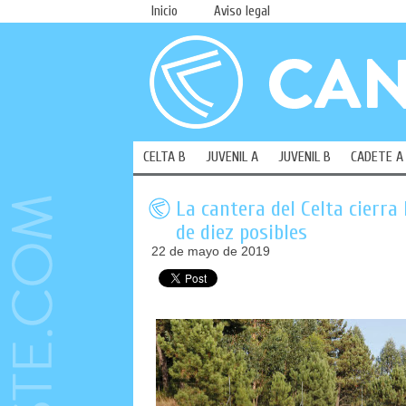
Inicio
Aviso legal
CELTA B
JUVENIL A
JUVENIL B
CADETE A
La cantera del Celta cierra
de diez posibles
22 de mayo de 2019