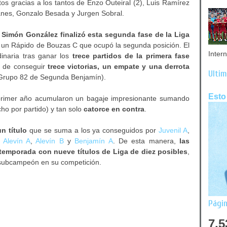
untos gracias a los tantos de Enzo Outeiral (2), Luis Ramírez
ñanes, Gonzalo Besada y Jurgen Sobral.
 Simón González finalizó esta segunda fase de la Liga
e un Rápido de Bouzas C que ocupó la segunda posición. El
Inter
inaria tras ganar los
trece partidos de la primera fase
 de conseguir
trece victorias, un empate y una derrota
Últim
Grupo 82 de Segunda Benjamín).
Esto
primer año acumularon un bagaje impresionante sumando
o por partido) y tan solo
catorce en contra
.
n título
que se suma a los ya conseguidos por
Juvenil A
,
,
Alevín A
,
Alevín B
y
Benjamín A
. De esta manera,
las
a temporada con nueve títulos de Liga de diez posibles
,
zo subcampeón en su competición.
Págin
7,5