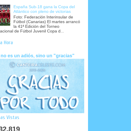
España Sub-18 gana la Copa del
Atlántico con pleno de victorias
Foto: Federación Interinsular de
Fútbol (Canarias) El martes arrancó
la 41ª Edición del Torneo
nacional de Fútbol Juvenil Copa d...
a Hora
 no es un adiós, sino un "gracias"
as Vistas
32,819