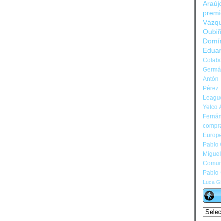
Araúj
prem
Vázq
Oubi
Domí
Edua
Colabo
Germán
Antón 
Pérez
Leagu
Yelco 
Ferná
compr
Europ
Pablo
Migue
Comun
Pablo
Luca Gi