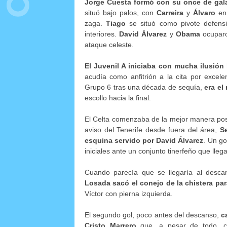
Jorge Cuesta formó con su once
de gal
situó bajo palos, con
Carreira
y
Álvaro
en 
zaga.
Tiago
se situó como pivote defens
interiores.
David Álvarez
y
Obama
ocuparo
ataque celeste.
El Juvenil A iniciaba con mucha ilusión
acudía como anfitrión a la cita por excelen
Grupo 6 tras una década de sequía,
era el
escollo hacia la final.
El Celta comenzaba de la mejor manera po
aviso del Tenerife desde fuera del área,
S
esquina servido por David Álvarez
. Un go
iniciales ante un conjunto tinerfeño que lle
Cuando parecía que se llegaría al descan
Losada sacó el conejo de la chistera par
Víctor con pierna izquierda.
El segundo gol, poco antes del descanso,
c
Cristo Marrero
que, a pesar de todo, co