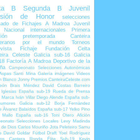
lta B
Segunda B
Juvenil
visión de Honor
selecciones
ado de Fichajes
A Madroa
Juvenil
 Nacional
internacionales
Primera
sión
pretemporada
Canteira
teranos por el mundo
Torneos
vista
Fichaje
Fundación Celta
eira Celeste
Galicia sub-16
Galicia
18
Factoría A Madroa
Deportivo de la
ña
Campeonato Selecciones Autonómicas
Aspas
Santi Mina
Galería imágenes
Vídeos
n Blanco
Jonny
Premios CanteiraCeleste.com
eón
Brais Méndez
David Costas
Barreiro
 Iglesias
España sub-19
Rueda de Prensa
o Marca
Iván Villar
Diego Alende
España sub-
umores
Galicia sub-12
Borja Fernández
o Álvarez
Balaídos
España sub-17
Yelko Pino
 Mallo
España sub-16
Toni Otero
Afición
eonato Selecciones Locales
Levy Madinda
 de Dios
Carlos Mouriño
Jota Peleteiro
Samu
o
David Goldar
Fútbol Draft
Yoel Rodríguez
ios Cantera
Ronda Élite Sub-19
Kevin