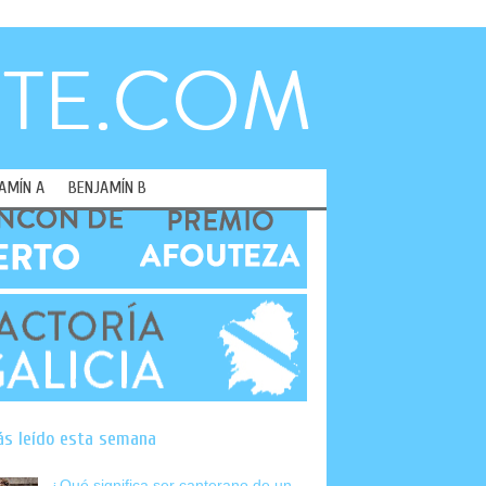
AMÍN A
BENJAMÍN B
ás leído esta semana
¿Qué significa ser canterano de un