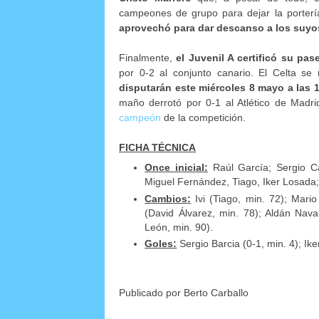
campeones de grupo para dejar la porter
aprovechó para dar descanso a los suyos
Finalmente,
el Juvenil A certificó su p
por 0-2 al conjunto canario. El Celta s
disputarán este miércoles 8 mayo a las 1
maño derrotó por 0-1 al Atlético de Madr
campeón
de la competición.
FICHA TÉCNICA
Once inicial:
Raúl García; Sergio Ca
Miguel Fernández, Tiago, Iker Losada
Cambios:
Ivi (Tiago, min. 72); Mari
(David Álvarez, min. 78); Aldán Nava
León, min. 90).
Goles:
Sergio Barcia (0-1, min. 4); Ike
Publicado por Berto Carballo