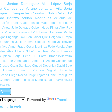
uez
Jordan Domínguez
Álex López
Borja
ña
Campus de Verano
Jonathan Vila
Borja
nguez
Campeche Country Club
Celta TV
rdo Berizzo
Adrián Rodríguez
Acuerdo de
ración
Dani Abalo
Joselu Mato
Toni Rodríguez
 Arteta
Julio Delgado
Gabón
Hugo Pintos
Álex Rey
de Vicente
España sub-18
Fernán Ferreiroa
Pablo
Igor Engonga
Javi Ben
Javier Que Delgado
Europa
e
Juanma Justo
Nueva Ciudad Deportiva
Thaylor
Alfaya
Ángel Fraga
Óscar Martínez
Fede Varela
Varo
ndez
Álex Ubeira "Ube"
Javi Rey
Martín Fuentes
a plaza
Borja Peña
FC Porto
#TodosABarreiro
eo sub-19
Jonathan de Amo
LFP Aspire Challengue
 Crespo
Óscar Santiago
Ciudad Deportiva
David Soto
l Loureiro
Eduardo Pucheta
Miguel Torrecilla
icado
Diego Rocha
Jorge Fajardo
Lionel Rodríguez
 Galnares
Adrián Iglesias
Manu Bugallo
Aarón Anyelo
ovanella
Powered by
Translate
vo de la web