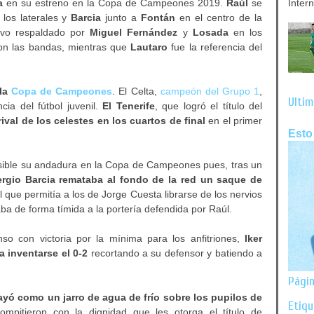
a
en su estreno en la Copa de Campeones 2019.
Raúl
se
Inter
los laterales y
Barcia
junto a
Fontán
en el centro de la
ivo respaldado por
Miguel Fernández
y
Losada
en los
n las bandas, mientras que
Lautaro
fue la referencia del
 la
Copa de Campeones
. El Celta,
campeón del Grupo 1
,
Últim
cia del fútbol juvenil.
El Tenerife
, que logró el título del
 rival de los celestes en los cuartos de final
en el primer
Esto
sible su andadura en la Copa de Campeones pues, tras un
ergio Barcia remataba al fondo de la red un saque de
l que permitía a los de Jorge Cuesta librarse de los nervios
gaba de forma tímida a la portería defendida por Raúl.
so con victoria por la mínima para los anfitriones,
Iker
a inventarse el 0-2
recortando a su defensor y batiendo a
Págin
ayó como un jarro de agua de frío sobre los pupilos de
Etiq
mpitieron con la dignidad que les otorga el título de