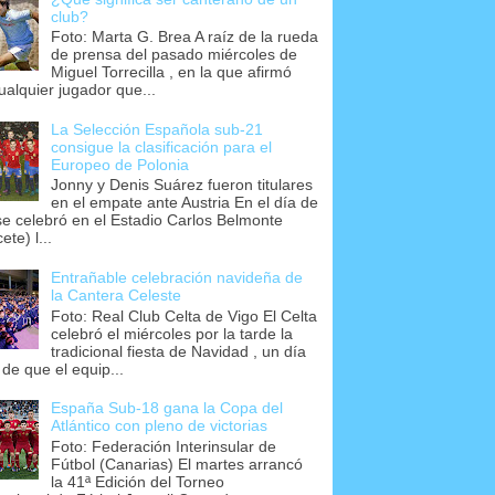
club?
Foto: Marta G. Brea A raíz de la rueda
de prensa del pasado miércoles de
Miguel Torrecilla , en la que afirmó
ualquier jugador que...
La Selección Española sub-21
consigue la clasificación para el
Europeo de Polonia
Jonny y Denis Suárez fueron titulares
en el empate ante Austria En el día de
se celebró en el Estadio Carlos Belmonte
ete) l...
Entrañable celebración navideña de
la Cantera Celeste
Foto: Real Club Celta de Vigo El Celta
celebró el miércoles por la tarde la
tradicional fiesta de Navidad , un día
 de que el equip...
España Sub-18 gana la Copa del
Atlántico con pleno de victorias
Foto: Federación Interinsular de
Fútbol (Canarias) El martes arrancó
la 41ª Edición del Torneo