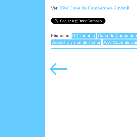
Ver:
XXV Copa de Campeones Juvenil
Etiquetas:
CD Tenerife
Copa de Campeones
Juvenil División de Honor
XXV Copa de C