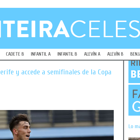
CADETE B
INFANTIL A
INFANTIL B
ALEVÍN A
ALEVÍN B
BENJ
nerife y accede a semifinales de la Copa
Lo m