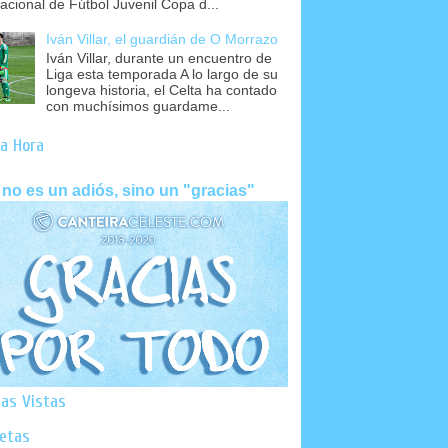
nacional de Fútbol Juvenil Copa d...
Iván Villar, el guardián de O Morrazo
Iván Villar, durante un encuentro de
Liga esta temporada A lo largo de su
longeva historia, el Celta ha contado
con muchísimos guardame...
a Hora
 no es un adiós, sino un "gracias"
as Vistas
uetas