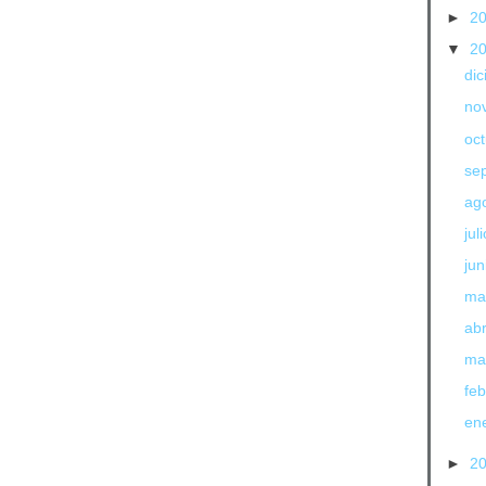
►
2
▼
2
di
no
oc
se
ag
jul
jun
ma
abr
ma
fe
en
►
2