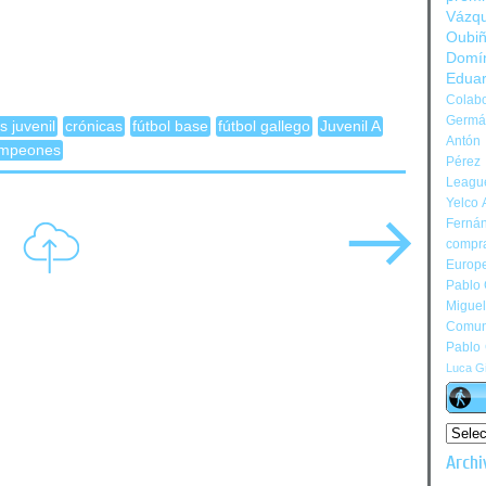
Vázq
Oubi
Domí
Edua
Colabo
Germán
 juvenil
crónicas
fútbol base
fútbol gallego
Juvenil A
Antón 
ampeones
Pérez
Leagu
Yelco 
Ferná
compr
Europ
Pablo
Migue
Comun
Pablo
Luca Gi
Archi