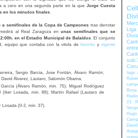
ía a cero en una segunda parte en la que
Jorge Cuesta
Ce
 en los minutos finales
.
Di
Merc
ase a semifinales de la Copa de Campeones
tras derrotar
Liga
e medirá al Real Zaragoza en
unas semifinales que se
Divi
2:00h. en el Estadio Municipal de Balaídos
. El conjunto
Can
id, equipo que contaba con la vitola de
favorito
y
vigente
entre
Cant
sub-
Coru
rreira, Sergio Barcia, Jose Fontán, Álvaro Ramón;
Iago 
; David Álvarez, Lautaro, Salomón Obama.
Rubé
camp
o García (Álvaro Ramón, min. 75); Miguel Rodríguez
Borja
l (Iker Losada, min. 88); Martín Rafael (Lautaro de
Radi
21
R
r Losada (0-2, min. 37).
Sergi
Hugo
Camp
David
Araúj
prem