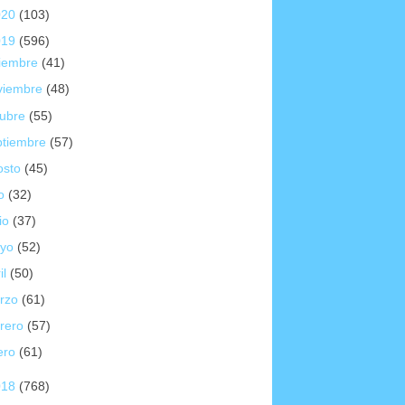
020
(103)
019
(596)
ciembre
(41)
viembre
(48)
tubre
(55)
ptiembre
(57)
osto
(45)
io
(32)
io
(37)
yo
(52)
il
(50)
rzo
(61)
brero
(57)
ero
(61)
018
(768)