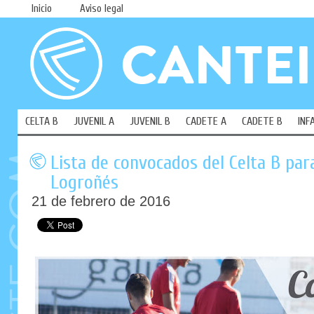
Inicio
Aviso legal
CELTA B
JUVENIL A
JUVENIL B
CADETE A
CADETE B
INF
Lista de convocados del Celta B para
Logroñés
21 de febrero de 2016