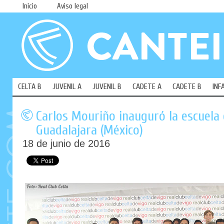
Inicio
Aviso legal
CELTA B
JUVENIL A
JUVENIL B
CADETE A
CADETE B
INF
Carlos Mouriño inauguró la escuela 
Guadalajara (México)
18 de junio de 2016