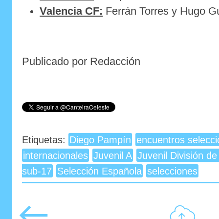
Valencia CF:
Ferrán Torres y Hugo Gu
Publicado por Redacción
Etiquetas:
Diego Pampín
encuentros selecc
internacionales
Juvenil A
Juvenil División d
sub-17
Selección Española
selecciones