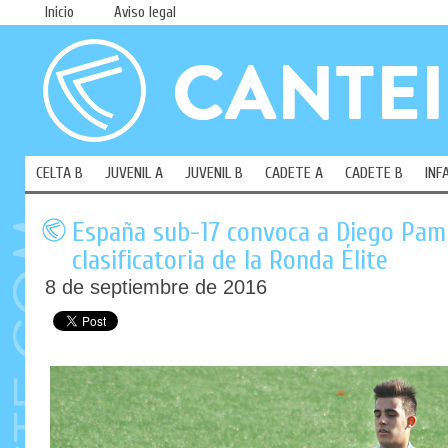
Inicio
Aviso legal
CELTA B
JUVENIL A
JUVENIL B
CADETE A
CADETE B
INF
España sub-17 convoca a Diego Pamp
clasificatoria de la Ronda Élite
8 de septiembre de 2016