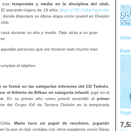
,tras
temporada y media en la disciplina del club,
 El atacante riojano de 19 años
llegó al RC Celta hace dos
F
, donde disputará su última etapa como juvenil en División
 club:
i casa durante un año y medio. Dejo atrás a un gran
Últim
er.
as aquellas personas que me hicieron esto mucho más
Esto
umplais el objetivo.
9)
se formó en las categorías inferiores del CD Tedeón
,
or el Athletic de Bilbao en categoría infantil
, jugó en el
ón
. En su primer año como juvenil ascendió al
primer
ción del Grupo XVI de Tercera División en la temporada
Págin
7,5
 Celta,
Mario tuvo un papel de revulsivo, jugando
 en la que el club contaba con otros jugadores como Diego