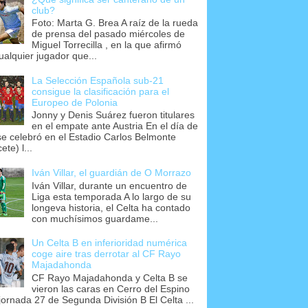
club?
Foto: Marta G. Brea A raíz de la rueda
de prensa del pasado miércoles de
Miguel Torrecilla , en la que afirmó
ualquier jugador que...
La Selección Española sub-21
consigue la clasificación para el
Europeo de Polonia
Jonny y Denis Suárez fueron titulares
en el empate ante Austria En el día de
se celebró en el Estadio Carlos Belmonte
ete) l...
Iván Villar, el guardián de O Morrazo
Iván Villar, durante un encuentro de
Liga esta temporada A lo largo de su
longeva historia, el Celta ha contado
con muchísimos guardame...
Un Celta B en inferioridad numérica
coge aire tras derrotar al CF Rayo
Majadahonda
CF Rayo Majadahonda y Celta B se
vieron las caras en Cerro del Espino
 jornada 27 de Segunda División B El Celta ...