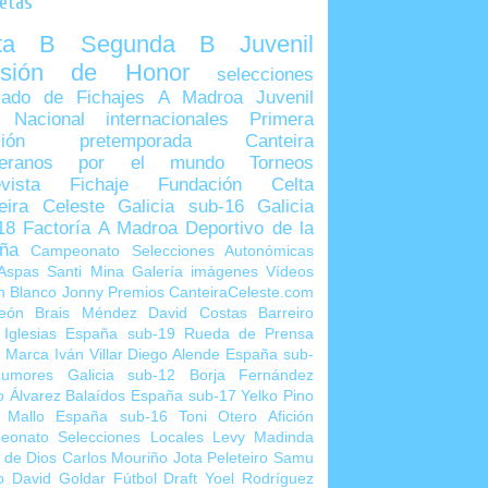
uetas
lta B
Segunda B
Juvenil
visión de Honor
selecciones
ado de Fichajes
A Madroa
Juvenil
 Nacional
internacionales
Primera
sión
pretemporada
Canteira
teranos por el mundo
Torneos
vista
Fichaje
Fundación Celta
eira Celeste
Galicia sub-16
Galicia
18
Factoría A Madroa
Deportivo de la
ña
Campeonato Selecciones Autonómicas
Aspas
Santi Mina
Galería imágenes
Vídeos
n Blanco
Jonny
Premios CanteiraCeleste.com
eón
Brais Méndez
David Costas
Barreiro
 Iglesias
España sub-19
Rueda de Prensa
o Marca
Iván Villar
Diego Alende
España sub-
umores
Galicia sub-12
Borja Fernández
o Álvarez
Balaídos
España sub-17
Yelko Pino
 Mallo
España sub-16
Toni Otero
Afición
eonato Selecciones Locales
Levy Madinda
 de Dios
Carlos Mouriño
Jota Peleteiro
Samu
o
David Goldar
Fútbol Draft
Yoel Rodríguez