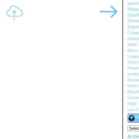
prem
Vázq
Oubi
Domí
Edua
Colabo
Germán
Antón 
Pérez
Leagu
Yelco 
Ferná
compr
Europ
Pablo
Migue
Comun
Pablo
Luca Gi
Archi