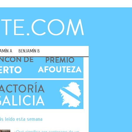
AMÍN A
BENJAMÍN B
ás leído esta semana
¿Qué significa ser canterano de un