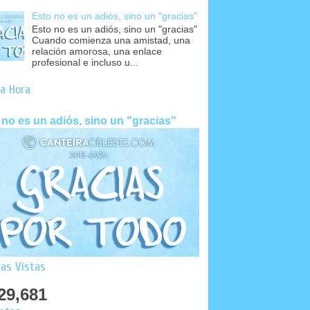
Esto no es un adiós, sino un "gracias"
Esto no es un adiós, sino un "gracias"
Cuando comienza una amistad, una
relación amorosa, una enlace
profesional e incluso u...
a Hora
 no es un adiós, sino un "gracias"
as Vistas
29,681