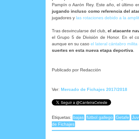
Pampín o Aarón Rey. Este año, el último en
jugando incluso como referencia del at
jugadores y
las rotaciones debido a la amplit
Tras desvincularse del club,
el atacante na
el Grupo 5 de División de Honor. En el c
aunque en su caso
el lateral cántabro milita e
suertes en esta nueva etapa deportiva
.
Publicado por Redacción
Ver:
Mercado de Fichajes 2017/2018
Etiquetas:
bajas
fútbol gallego
Getafe
Juv
de Fichajes