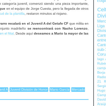
Etiq
 categoría juvenil, comenzó siendo una pieza importante,
Ce
aque
en el equipo de Jorge Cuesta, pero la llegada de otros
ud de la plantilla
, restaron minutos al riojano.
Di
Merc
varro recalará en el Juvenil A del Getafe CF
que milita en
Liga
onjunto madrileño
se reencontrará con Nacho Lorenzo
,
Divi
n el filial
. Desde aquí
deseamos a Mario la mayor de las
Can
entre
Cant
sub-
Coru
Iago 
Rubé
camp
Borja
Radi
21
R
Sergi
enil A
Juvenil División de Honor
Mario García
Mercado
Hugo
Camp
David
Araúj