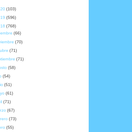
020
(103)
019
(596)
018
(768)
ciembre
(66)
viembre
(70)
tubre
(71)
ptiembre
(71)
osto
(58)
io
(54)
io
(51)
yo
(61)
il
(71)
rzo
(67)
brero
(73)
ero
(55)