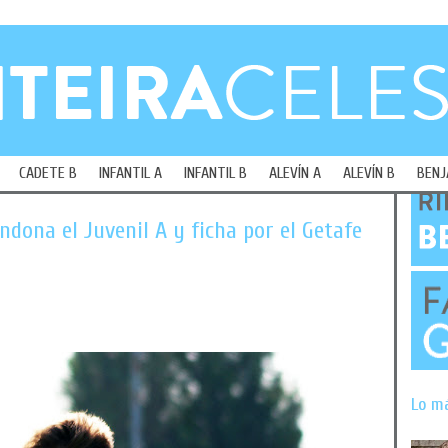
CADETE B
INFANTIL A
INFANTIL B
ALEVÍN A
ALEVÍN B
BENJ
ndona el Juvenil A y ficha por el Getafe
Lo m