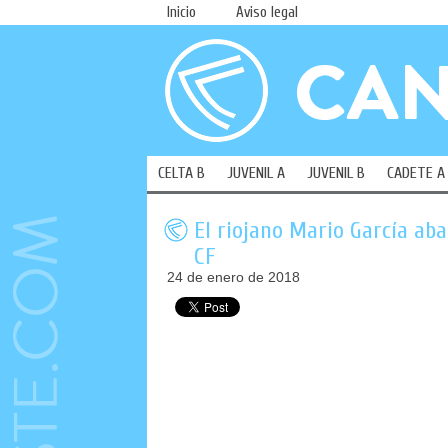
Inicio
Aviso legal
CELTA B
JUVENIL A
JUVENIL B
CADETE A
El riojano Mario García aba
CF
24 de enero de 2018