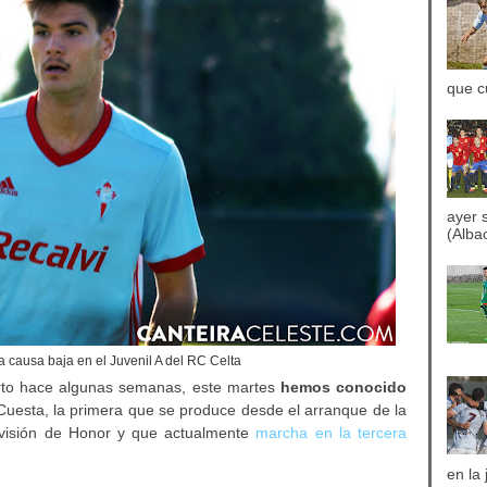
que c
ayer 
(Albac
a causa baja en el Juvenil A del RC Celta
ierto hace algunas semanas, este martes
hemos conocido
Cuesta, la primera que se produce desde el arranque de la
ivisión de Honor y que actualmente
marcha en la tercera
en la