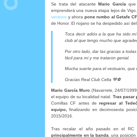
Se trata del atacante
Mario García
que 
emprenderá una nueva etapa lejos de Vigo.
veranos
y ahora
pone rumbo al Getafe C
de Honor. El riojano se ha despedido así del
Toca decir adiós a la que ha sido m
club al que tengo mucho que agradec
Por otro lado, dar las gracias a tod
fácil para mi y me trataron genial.
Mucha suerte para el vestuario, que c
Gracias Real Club Celta 💙⚽️
Mario García Muro
(Navarrete, 24/07/199
el equipo de su localidad natal.
Tras pasar p
Comillas CF antes de
regresar al Tede
equipo,
finalizando en decimosexta posi
2015/2016.
Tras recalar el año pasado en el RC
principalmente en la banda
, una posición