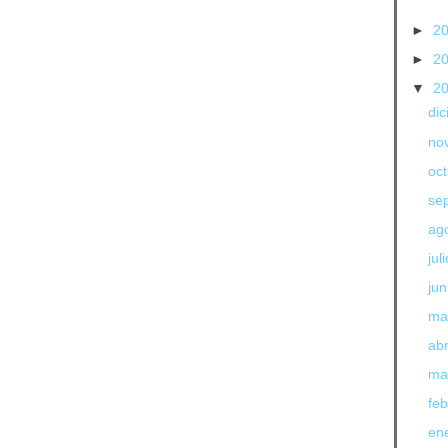
►
2
►
2
▼
2
di
no
oc
se
ag
jul
jun
ma
abr
ma
fe
en