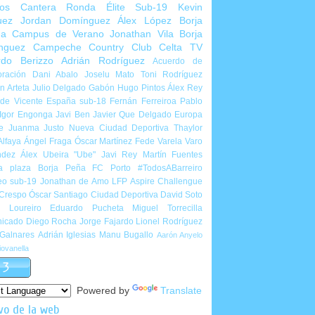
ios Cantera
Ronda Élite Sub-19
Kevin
uez
Jordan Domínguez
Álex López
Borja
ña
Campus de Verano
Jonathan Vila
Borja
nguez
Campeche Country Club
Celta TV
rdo Berizzo
Adrián Rodríguez
Acuerdo de
ración
Dani Abalo
Joselu Mato
Toni Rodríguez
 Arteta
Julio Delgado
Gabón
Hugo Pintos
Álex Rey
de Vicente
España sub-18
Fernán Ferreiroa
Pablo
Igor Engonga
Javi Ben
Javier Que Delgado
Europa
e
Juanma Justo
Nueva Ciudad Deportiva
Thaylor
Alfaya
Ángel Fraga
Óscar Martínez
Fede Varela
Varo
ndez
Álex Ubeira "Ube"
Javi Rey
Martín Fuentes
a plaza
Borja Peña
FC Porto
#TodosABarreiro
eo sub-19
Jonathan de Amo
LFP Aspire Challengue
 Crespo
Óscar Santiago
Ciudad Deportiva
David Soto
l Loureiro
Eduardo Pucheta
Miguel Torrecilla
icado
Diego Rocha
Jorge Fajardo
Lionel Rodríguez
 Galnares
Adrián Iglesias
Manu Bugallo
Aarón Anyelo
ovanella
Powered by
Translate
vo de la web