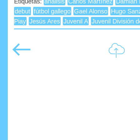
Etiquetas:
análisis
Carlos Martínez
Damián 
debut
fútbol gallego
Gael Alonso
Hugo San
Piay
Jesús Ares
Juvenil A
Juvenil División 