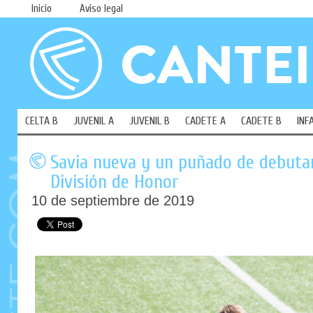
Inicio
Aviso legal
CELTA B
JUVENIL A
JUVENIL B
CADETE A
CADETE B
INF
Savia nueva y un puñado de debutan
División de Honor
10 de septiembre de 2019