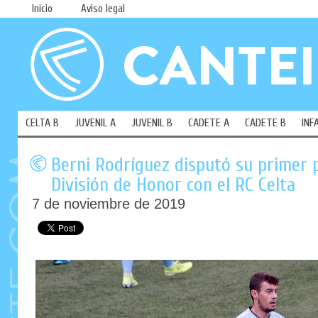
Inicio
Aviso legal
CELTA B
JUVENIL A
JUVENIL B
CADETE A
CADETE B
INF
Berni Rodríguez disputó su primer p
División de Honor con el RC Celta
7 de noviembre de 2019