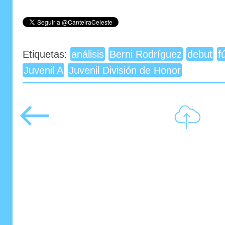
Etiquetas:
análisis
Berni Rodríguez
debut
f
Juvenil A
Juvenil División de Honor