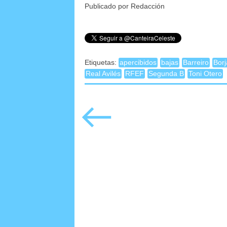
Publicado por Redacción
Etiquetas:
apercibidos
bajas
Barreiro
Bor
Real Avilés
RFEF
Segunda B
Toni Otero