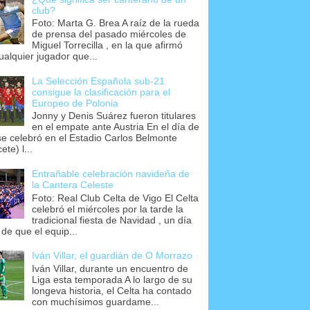
club?
Foto: Marta G. Brea A raíz de la rueda
de prensa del pasado miércoles de
Miguel Torrecilla , en la que afirmó
ualquier jugador que...
La Selección Española sub-21
consigue la clasificación para el
Europeo de Polonia
Jonny y Denis Suárez fueron titulares
en el empate ante Austria En el día de
se celebró en el Estadio Carlos Belmonte
ete) l...
Entrañable celebración navideña de
la Cantera Celeste
Foto: Real Club Celta de Vigo El Celta
celebró el miércoles por la tarde la
tradicional fiesta de Navidad , un día
 de que el equip...
Iván Villar, el guardián de O Morrazo
Iván Villar, durante un encuentro de
Liga esta temporada A lo largo de su
longeva historia, el Celta ha contado
con muchísimos guardame...