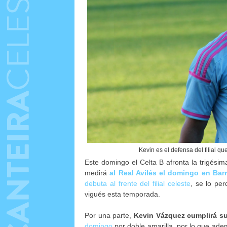
Kevin es el defensa del filial q
Este domingo el Celta B afronta la trigési
medirá
al Real Avilés el domingo en Barr
debuta al frente del filial celeste
, se lo pe
vigués esta temporada.
Por una parte,
Kevin Vázquez cumplirá su
domingo
por doble amarilla, por lo que ade