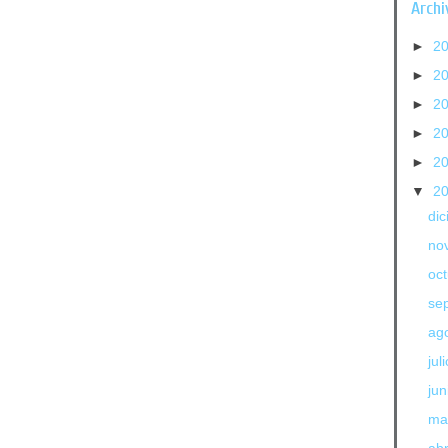
Archi
►
2
►
2
►
2
►
2
►
2
▼
2
di
no
oc
se
ag
jul
jun
ma