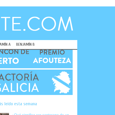
AMÍN A
BENJAMÍN B
ás leído esta semana
¿Qué significa ser canterano de un