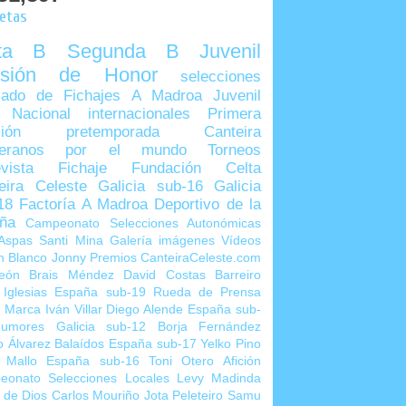
uetas
lta B
Segunda B
Juvenil
visión de Honor
selecciones
ado de Fichajes
A Madroa
Juvenil
 Nacional
internacionales
Primera
sión
pretemporada
Canteira
teranos por el mundo
Torneos
vista
Fichaje
Fundación Celta
eira Celeste
Galicia sub-16
Galicia
18
Factoría A Madroa
Deportivo de la
ña
Campeonato Selecciones Autonómicas
Aspas
Santi Mina
Galería imágenes
Vídeos
n Blanco
Jonny
Premios CanteiraCeleste.com
eón
Brais Méndez
David Costas
Barreiro
 Iglesias
España sub-19
Rueda de Prensa
o Marca
Iván Villar
Diego Alende
España sub-
umores
Galicia sub-12
Borja Fernández
o Álvarez
Balaídos
España sub-17
Yelko Pino
 Mallo
España sub-16
Toni Otero
Afición
eonato Selecciones Locales
Levy Madinda
 de Dios
Carlos Mouriño
Jota Peleteiro
Samu