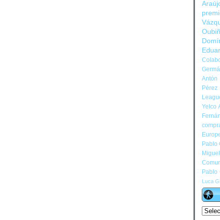
Araúj
prem
Vázq
Oubi
Domí
Edua
Colabo
Germán
Antón 
Pérez
Leagu
Yelco 
Ferná
compr
Europ
Pablo
Migue
Comun
Pablo
Luca Gi