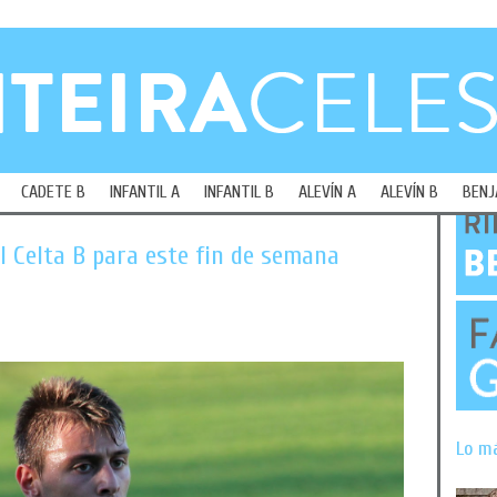
CADETE B
INFANTIL A
INFANTIL B
ALEVÍN A
ALEVÍN B
BENJ
l Celta B para este fin de semana
Lo m