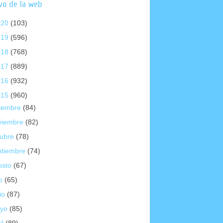
vo de la web
020
(103)
019
(596)
018
(768)
017
(889)
016
(932)
015
(960)
ciembre
(84)
viembre
(82)
tubre
(78)
ptiembre
(74)
osto
(67)
io
(65)
io
(87)
yo
(85)