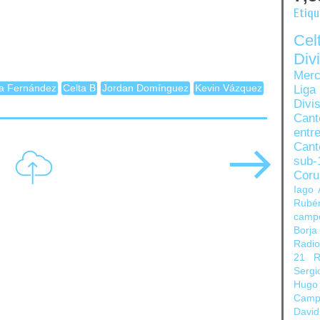
Etiq
Ce
Di
Merc
ja Fernández
Celta B
Jordan Domínguez
Kevin Vázquez
Liga
Divi
Can
entre
Cant
sub-
Coru
Iago 
Rubé
camp
Borja
Radi
21
R
Sergi
Hugo
Camp
David