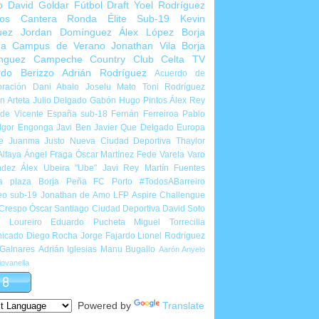
o
David Goldar
Fútbol Draft
Yoel Rodríguez
ios Cantera
Ronda Élite Sub-19
Kevin
uez
Jordan Domínguez
Álex López
Borja
ña
Campus de Verano
Jonathan Vila
Borja
nguez
Campeche Country Club
Celta TV
rdo Berizzo
Adrián Rodríguez
Acuerdo de
ración
Dani Abalo
Joselu Mato
Toni Rodríguez
 Arteta
Julio Delgado
Gabón
Hugo Pintos
Álex Rey
de Vicente
España sub-18
Fernán Ferreiroa
Pablo
Igor Engonga
Javi Ben
Javier Que Delgado
Europa
e
Juanma Justo
Nueva Ciudad Deportiva
Thaylor
Alfaya
Ángel Fraga
Óscar Martínez
Fede Varela
Varo
ndez
Álex Ubeira "Ube"
Javi Rey
Martín Fuentes
a plaza
Borja Peña
FC Porto
#TodosABarreiro
eo sub-19
Jonathan de Amo
LFP Aspire Challengue
 Crespo
Óscar Santiago
Ciudad Deportiva
David Soto
l Loureiro
Eduardo Pucheta
Miguel Torrecilla
icado
Diego Rocha
Jorge Fajardo
Lionel Rodríguez
 Galnares
Adrián Iglesias
Manu Bugallo
Aarón Anyelo
ovanella
Powered by
Translate