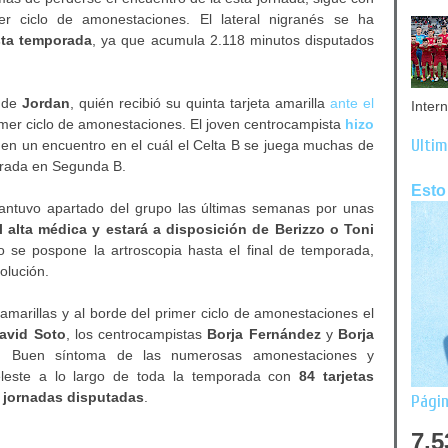
er ciclo de amonestaciones. El lateral nigranés se ha
sta temporada
, ya que acumula 2.118 minutos disputados
a de
Jordan
, quién recibió su quinta tarjeta amarilla
ante el
Inter
imer ciclo de amonestaciones. El joven centrocampista
hizo
Últim
en un encuentro en el cuál el Celta B se juega muchas de
orada en Segunda B.
Esto
ntuvo apartado del grupo las últimas semanas por unas
el alta médica y estará a disposición de Berizzo o Toni
o se pospone la artroscopia hasta el final de temporada,
olución.
amarillas y al borde del primer ciclo de amonestaciones el
avid Soto
, los centrocampistas
Borja Fernández
y
Borja
s.
Buen síntoma de las numerosas amonestaciones y
 celeste a lo largo de toda la temporada con
84 tarjetas
9 jornadas disputadas
.
Págin
7,5