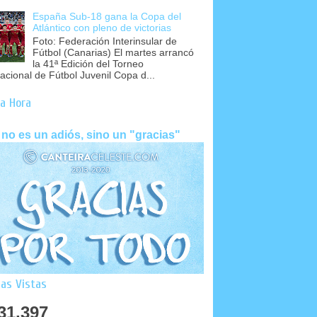
España Sub-18 gana la Copa del
Atlántico con pleno de victorias
Foto: Federación Interinsular de
Fútbol (Canarias) El martes arrancó
la 41ª Edición del Torneo
nacional de Fútbol Juvenil Copa d...
a Hora
 no es un adiós, sino un "gracias"
as Vistas
31,397