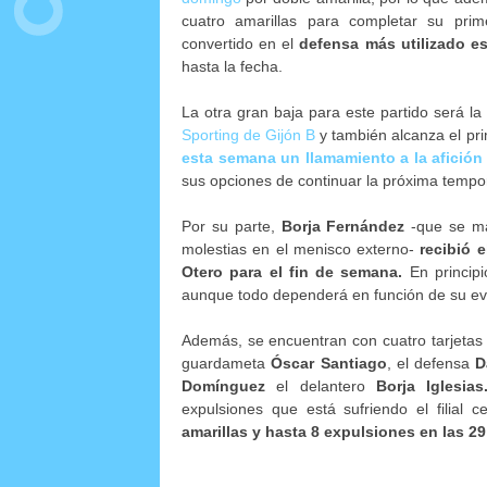
cuatro amarillas para completar su prim
convertido en el
defensa más utilizado e
hasta la fecha.
La otra gran baja para este partido será l
Sporting de Gijón B
y también alcanza el pr
esta semana un llamamiento a la afición
sus opciones de continuar la próxima temp
Por su parte,
Borja Fernández
-que se ma
molestias en el menisco externo-
recibió 
Otero para el fin de semana.
En principi
aunque todo dependerá en función de su ev
Además, se encuentran con cuatro tarjetas 
guardameta
Óscar Santiago
, el defensa
D
Domínguez
el delantero
Borja Iglesia
expulsiones que está sufriendo el filial
amarillas y hasta 8 expulsiones en las 2