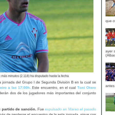
que c
ayer 
(Albac
ue más minutos (2.118) ha disputado hasta la fecha
ma jornada del Grupo I de Segunda División B en la cual se
antes
eiro a las 17:00h.
Este encuentro, en el cual
Toni Otero
rderán dos de los jugadores más importantes del conjunto
 partido de sanción.
Fue
expulsado en Mareo el pasado
más de perderse el encuentro de la esta jornada, sigue con