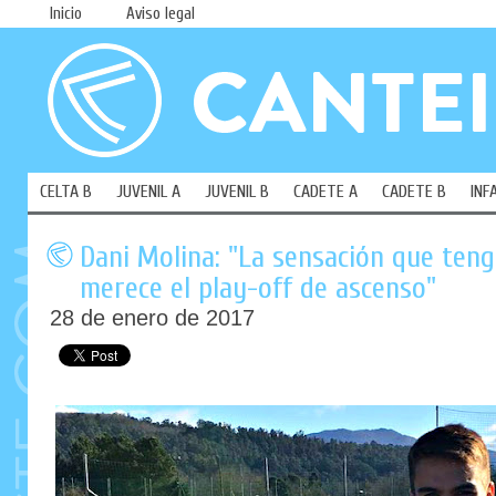
Inicio
Aviso legal
CELTA B
JUVENIL A
JUVENIL B
CADETE A
CADETE B
INF
Dani Molina: "La sensación que teng
merece el play-off de ascenso"
28 de enero de 2017