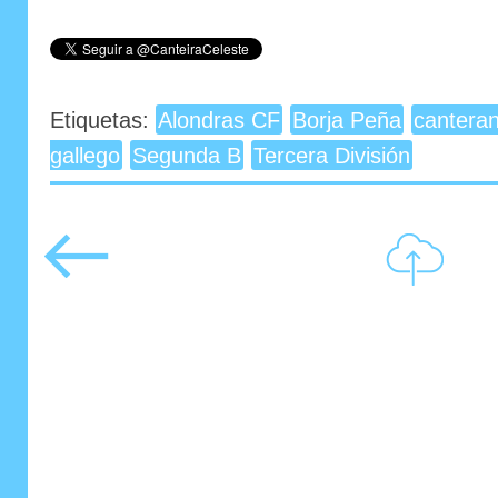
Etiquetas:
Alondras CF
Borja Peña
cantera
gallego
Segunda B
Tercera División