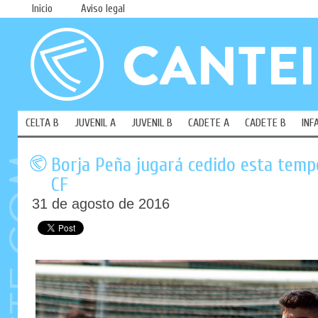
Inicio
Aviso legal
CELTA B
JUVENIL A
JUVENIL B
CADETE A
CADETE B
INF
Borja Peña jugará cedido esta temp
CF
31 de agosto de 2016