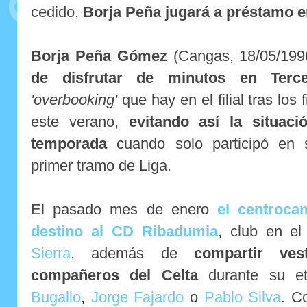
cedido,
Borja Peña jugará a préstamo e
Borja Peña Gómez
(Cangas, 18/05/19
de disfrutar de minutos en Terce
'overbooking'
que hay en el filial tras los
este verano,
evitando así la situac
temporada
cuando solo participó en s
primer tramo de Liga.
El pasado mes de enero
el centroca
destino al CD Ribadumia
, club en e
Sierra
, además de
compartir ves
compañeros del Celta
durante su e
Bugallo
,
Jorge Fajardo
o
Pablo Silva
. C