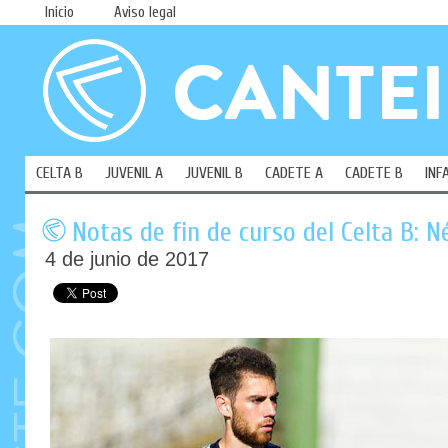
Inicio
Aviso legal
CELTA B
JUVENIL A
JUVENIL B
CADETE A
CADETE B
INF
Notas de fin de curso del Celta B: N
4 de junio de 2017