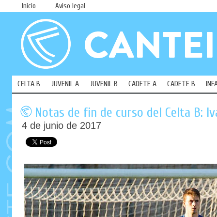
Inicio
Aviso legal
CELTA B
JUVENIL A
JUVENIL B
CADETE A
CADETE B
INF
Notas de fin de curso del Celta B: Iv
4 de junio de 2017