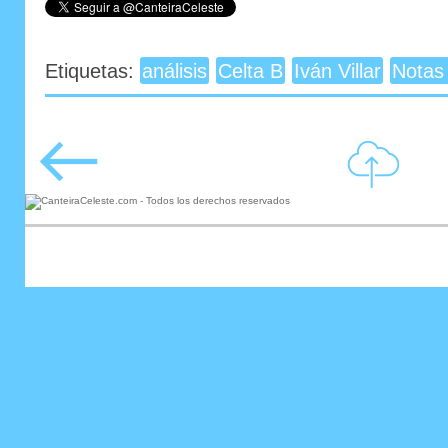
Etiquetas:
análisis
Celta B
Iván Villar
Notas