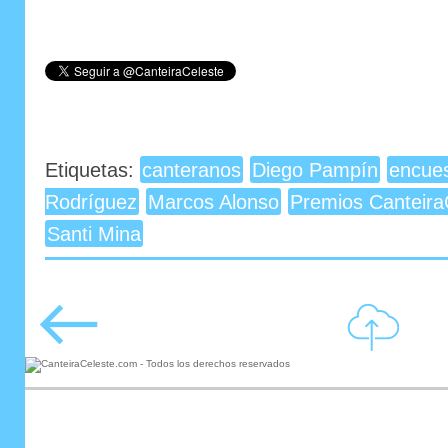
Etiquetas:
canteranos
Diego Pampín
encue
Rodríguez
Marcos Alonso
Premios Canteira
Santi Mina