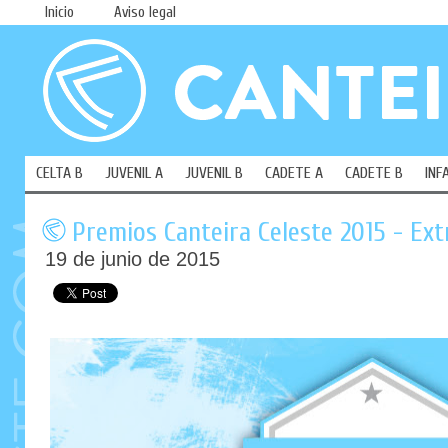
Inicio
Aviso legal
CELTA B
JUVENIL A
JUVENIL B
CADETE A
CADETE B
INF
Premios Canteira Celeste 2015 - Ex
19 de junio de 2015