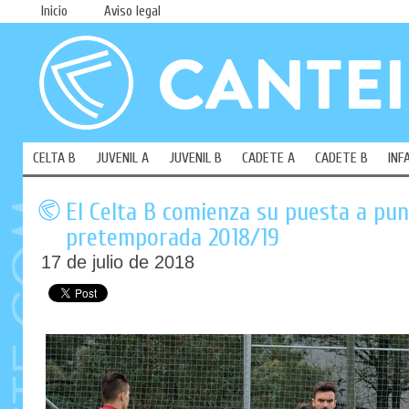
Inicio
Aviso legal
CELTA B
JUVENIL A
JUVENIL B
CADETE A
CADETE B
INF
El Celta B comienza su puesta a pun
pretemporada 2018/19
17 de julio de 2018