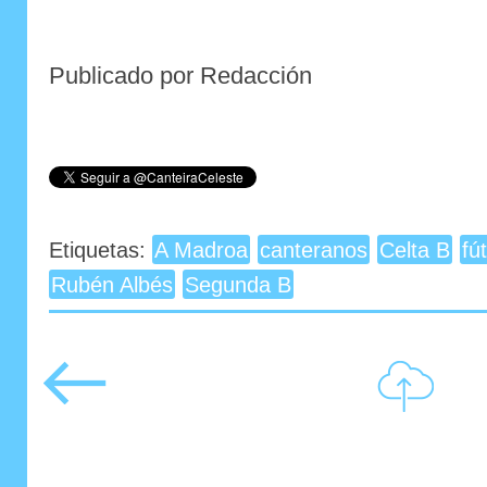
Publicado por Redacción
Etiquetas:
A Madroa
canteranos
Celta B
fú
Rubén Albés
Segunda B