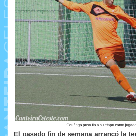
Couñago puso fin a su etapa como jugado
El pasado fin de semana arrancó la t