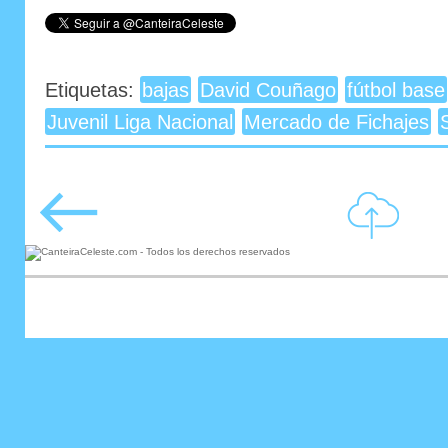
Etiquetas:
bajas
David Couñago
fútbol base
Juvenil Liga Nacional
Mercado de Fichajes