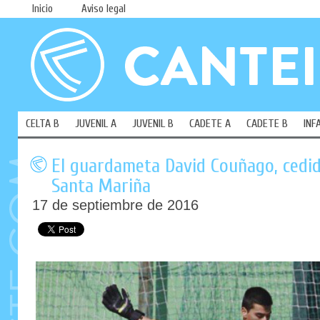
Inicio
Aviso legal
CELTA B
JUVENIL A
JUVENIL B
CADETE A
CADETE B
INF
El guardameta David Couñago, cedido
Santa Mariña
17 de septiembre de 2016