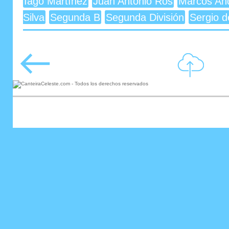
Iago Martínez
Juan Antonio Ros
Marcos An
Silva
Segunda B
Segunda División
Sergio d