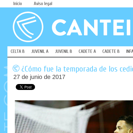
Inicio
Aviso legal
CELTA B
JUVENIL A
JUVENIL B
CADETE A
CADETE B
INF
¿Cómo fue la temporada de los cedid
27 de junio de 2017