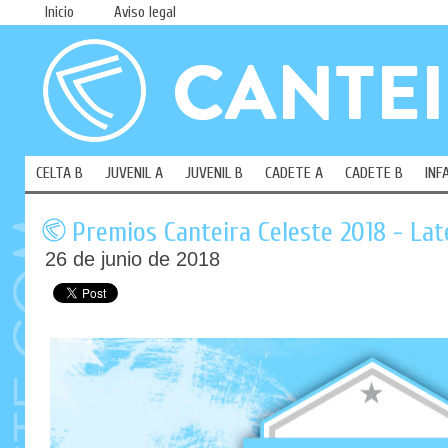
Inicio
Aviso legal
CELTA B
JUVENIL A
JUVENIL B
CADETE A
CADETE B
INF
Premios Canteira Celeste 2018 - Lat
26 de junio de 2018