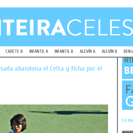
CADETE B
INFANTIL A
INFANTIL B
ALEVÍN A
ALEVÍN B
BENJ
sada abandona el Celta y ficha por el
Lo m