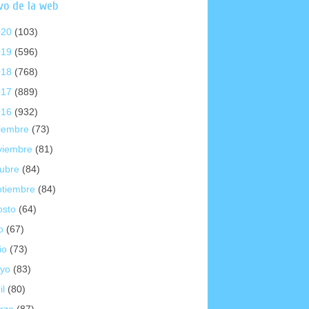
vo de la web
020
(103)
019
(596)
018
(768)
017
(889)
016
(932)
ciembre
(73)
viembre
(81)
tubre
(84)
ptiembre
(84)
osto
(64)
io
(67)
io
(73)
yo
(83)
il
(80)