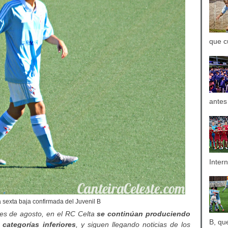
que c
antes
Inter
 sexta baja confirmada del Juvenil B
es de agosto, en el RC Celta
se continúan produciendo
B, qu
categorías inferiores
, y siguen llegando noticias de los