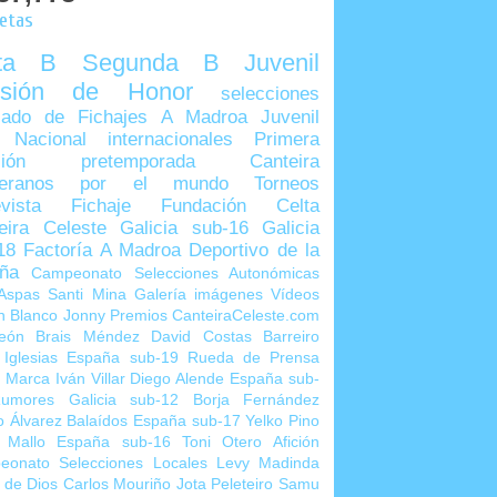
uetas
lta B
Segunda B
Juvenil
visión de Honor
selecciones
ado de Fichajes
A Madroa
Juvenil
 Nacional
internacionales
Primera
sión
pretemporada
Canteira
teranos por el mundo
Torneos
vista
Fichaje
Fundación Celta
eira Celeste
Galicia sub-16
Galicia
18
Factoría A Madroa
Deportivo de la
ña
Campeonato Selecciones Autonómicas
Aspas
Santi Mina
Galería imágenes
Vídeos
n Blanco
Jonny
Premios CanteiraCeleste.com
eón
Brais Méndez
David Costas
Barreiro
 Iglesias
España sub-19
Rueda de Prensa
o Marca
Iván Villar
Diego Alende
España sub-
umores
Galicia sub-12
Borja Fernández
o Álvarez
Balaídos
España sub-17
Yelko Pino
 Mallo
España sub-16
Toni Otero
Afición
eonato Selecciones Locales
Levy Madinda
 de Dios
Carlos Mouriño
Jota Peleteiro
Samu