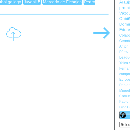
útbol gallego
Juvenil B
Mercado de Fichajes
Pedro
Araúj
prem
Vázq
Oubi
Domí
Edua
Colabo
Germán
Antón 
Pérez
Leagu
Yelco 
Ferná
compr
Europ
Pablo
Migue
Comun
Pablo
Luca Gi