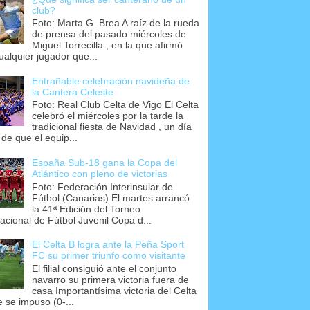
club?
Foto: Marta G. Brea A raíz de la rueda
de prensa del pasado miércoles de
Miguel Torrecilla , en la que afirmó
ualquier jugador que...
Entrañable celebración navideña de
la Cantera Celeste
Foto: Real Club Celta de Vigo El Celta
celebró el miércoles por la tarde la
tradicional fiesta de Navidad , un día
 de que el equip...
España Sub-18 gana la Copa del
Atlántico con pleno de victorias
Foto: Federación Interinsular de
Fútbol (Canarias) El martes arrancó
la 41ª Edición del Torneo
nacional de Fútbol Juvenil Copa d...
El Celta B logra ante la Peña Sport
FC su primer triunfo como visitante
El filial consiguió ante el conjunto
navarro su primera victoria fuera de
casa Importantísima victoria del Celta
e se impuso (0-...