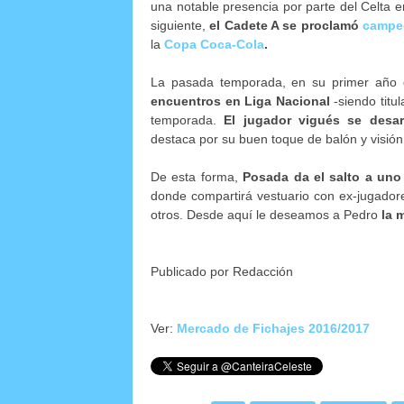
una notable presencia por parte del Celta e
siguiente,
el Cadete A se proclamó
campe
la
Copa Coca-Cola
.
La pasada temporada, en su primer año 
encuentros en Liga Nacional
-siendo titul
temporada.
El jugador vigués se desar
destaca por su buen toque de balón y visión
De esta forma,
Posada da el salto a uno
donde compartirá vestuario con ex-jugado
otros. Desde aquí le deseamos a Pedro
la 
Publicado por Redacción
Ver:
Mercado de Fichajes 2016/2017