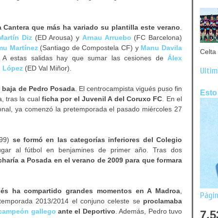
a Cantera que más ha variado su plantilla este verano
.
Martín Diz
(ED Arousa) y
Arnau Arruebo
(FC Barcelona)
mu Martínez
(Santiago de Compostela CF) y
Manu Davila
Celta 
. A estas salidas hay que sumar las cesiones de
Álex
o López
(ED Val Miñor).
Últim
 baja de Pedro Posada
. El centrocampista vigués puso fin
Esto
, tras la cual
ficha por el Juvenil A del Coruxo FC
. En el
ional, ya comenzó la pretemporada el pasado miércoles 27
999)
se formó en las categorías inferiores del Colegio
gar al fútbol en benjamines de primer año. Tras dos
ficharía a Posada en el verano de 2009 para que formara
gués ha compartido grandes momentos en A Madroa
,
Págin
temporada 2013/2014 el conjuno celeste se
proclamaba
campeón gallego
ante el Deportivo
. Además, Pedro tuvo
7,5