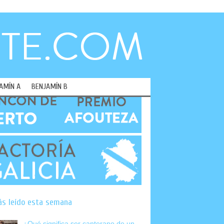
AMÍN A
BENJAMÍN B
ás leído esta semana
¿Qué significa ser canterano de un