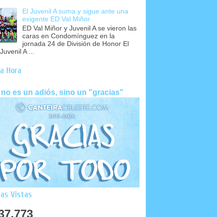
El Juvenil A suma y sigue ante una
exigente ED Val Miñor
ED Val Miñor y Juvenil A se vieron las
caras en Condomínguez en la
jornada 24 de División de Honor El
Juvenil A ...
a Hora
 no es un adiós, sino un "gracias"
as Vistas
37,773