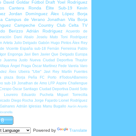
o
David Goldar
Fútbol Draft
Yoel Rodríguez
ios Cantera
Ronda Élite Sub-19
Kevin
uez
Jordan Domínguez
Álex López
Borja
ña
Campus de Verano
Jonathan Vila
Borja
nguez
Campeche Country Club
Celta TV
rdo Berizzo
Adrián Rodríguez
Acuerdo de
ración
Dani Abalo
Joselu Mato
Toni Rodríguez
 Arteta
Julio Delgado
Gabón
Hugo Pintos
Álex Rey
de Vicente
España sub-18
Fernán Ferreiroa
Pablo
Igor Engonga
Javi Ben
Javier Que Delgado
Europa
e
Juanma Justo
Nueva Ciudad Deportiva
Thaylor
Alfaya
Ángel Fraga
Óscar Martínez
Fede Varela
Varo
ndez
Álex Ubeira "Ube"
Javi Rey
Martín Fuentes
a plaza
Borja Peña
FC Porto
#TodosABarreiro
eo sub-19
Jonathan de Amo
LFP Aspire Challengue
 Crespo
Óscar Santiago
Ciudad Deportiva
David Soto
l Loureiro
Eduardo Pucheta
Miguel Torrecilla
icado
Diego Rocha
Jorge Fajardo
Lionel Rodríguez
 Galnares
Adrián Iglesias
Manu Bugallo
Aarón Anyelo
ovanella
Powered by
Translate