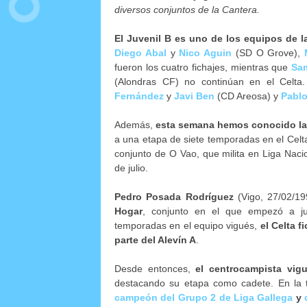
diversos conjuntos de la Cantera.
El Juvenil B es uno de los equipos de l
Diego Abal
y
Nico Aguin
(SD O Grove),
fueron los cuatro fichajes, mientras que
Sa
(Alondras CF) no continúan en el Celta
Fernández
y
Javi Ben
(CD Areosa) y
Pabl
Además,
esta semana hemos conocido la
a una etapa de siete temporadas en el Celta
conjunto de O Vao, que milita en Liga Nac
de julio.
Pedro Posada Rodríguez
(Vigo, 27/02/1
Hogar
, conjunto en el que empezó a ju
temporadas en el equipo vigués,
el Celta 
parte del Alevín A
.
Desde entonces,
el centrocampista vi
destacando su etapa como cadete. En la 
campeón del Grupo 2 de Liga Gallega
y