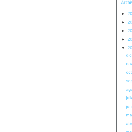
Archi
►
2
►
2
►
2
►
2
▼
2
di
no
oc
se
ag
jul
jun
ma
abr