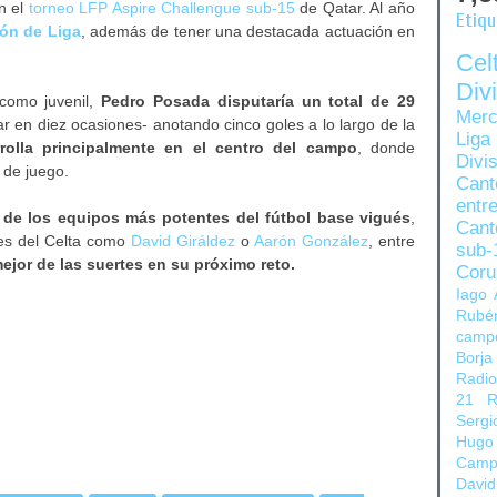
n el
torneo LFP Aspire Challengue sub-15
de Qatar. Al año
Etiq
ón de Liga
, además de tener una destacada actuación en
Ce
Di
como juvenil,
Pedro Posada disputaría un total de 29
Merc
ar en diez ocasiones- anotando cinco goles a lo largo de la
Liga
rolla principalmente en el centro del campo
, donde
Divi
 de juego.
Can
entre
 de los equipos más potentes del fútbol base vigués
,
Cant
res del Celta como
David Giráldez
o
Aarón González
, entre
sub-
mejor de las suertes en su próximo reto.
Coru
Iago 
Rubé
camp
Borja
Radi
21
R
Sergi
Hugo
Camp
David