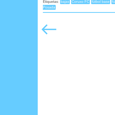
Etiquetas:
bajas
Coruxo FC
fútbol base
f
Posada