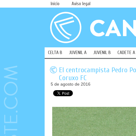
Inicio
Aviso legal
CELTA B
JUVENIL A
JUVENIL B
CADETE A
El centrocampista Pedro Po
Coruxo FC
5 de agosto de 2016